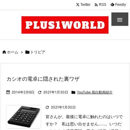

Twitter
Feedly
RSS


ホーム
>

トリビア
カシオの電卓に隠された裏ワザ

2014年2月6日

2021年1月30日

YouTube 面白動画紹介

2021年1月30日
皆さんが、最後に電卓に触れたのはいつで
すか？ 私は思い出せません……。いつだ