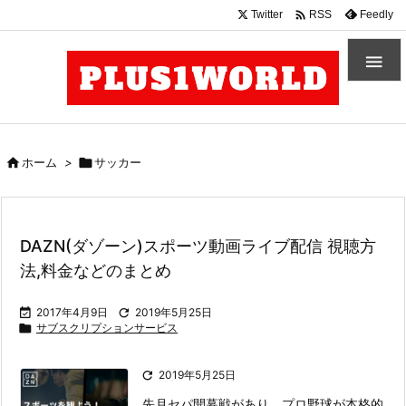

Twitter
Feedly
RSS


ホーム
>

サッカー
DAZN(ダゾーン)スポーツ動画ライブ配信 視聴方
法,料金などのまとめ

2017年4月9日

2019年5月25日

サブスクリプションサービス

2019年5月25日
先月セパ開幕戦があり、プロ野球が本格的