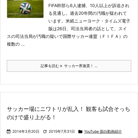
FIFA幹部ら6人逮捕、10人以上が訴追され
る見通し。過去20年間の汚職が疑われて
います。
米紙ニューヨーク・タイムズ電子
版は26日、司法当局者の話として、スイ
スの司法当局が汚職の疑いで国際サッカー連盟（ＦＩＦＡ）の
複数の ...
記事を読む
サッカー界激震！ ...
サッカー場にニワトリが乱入！ 観客も試合そっち
のけで盛り上がる！

2014年3月20日

2015年7月31日

YouTube 面白動画紹介