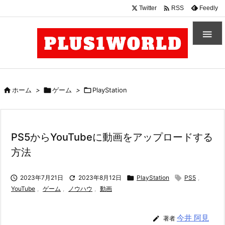

Twitter
Feedly
RSS


ホーム
>

ゲーム
>

PlayStation
PS5からYouTubeに動画をアップロードする
方法

2023年7月21日

2023年8月12日

PlayStation

PS5
,
YouTube
,
ゲーム
,
ノウハウ
,
動画
今井 阿見

著者