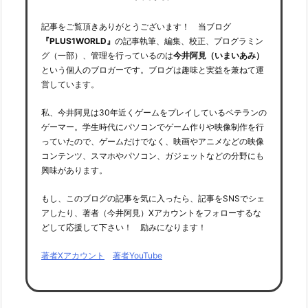
記事をご覧頂きありがとうございます！ 当ブログ
『PLUS1WORLD』
の記事執筆、編集、校正、プログラミン
グ（一部）、管理を行っているのは
今井阿見（いまいあみ）
という個人のブロガーです。ブログは趣味と実益を兼ねて運
営しています。
私、今井阿見は30年近くゲームをプレイしているベテランの
ゲーマー。学生時代にパソコンでゲーム作りや映像制作を行
っていたので、ゲームだけでなく、映画やアニメなどの映像
コンテンツ、スマホやパソコン、ガジェットなどの分野にも
興味があります。
もし、このブログの記事を気に入ったら、記事をSNSでシェ
アしたり、著者（今井阿見）Xアカウントをフォローするな
どして応援して下さい！ 励みになります！
著者Xアカウント
著者YouTube