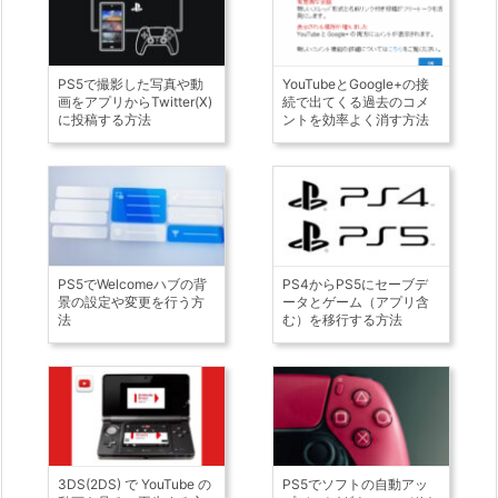
PS5で撮影した写真や動
YouTubeとGoogle+の接
画をアプリからTwitter(X)
続で出てくる過去のコメ
に投稿する方法
ントを効率よく消す方法
PS5でWelcomeハブの背
PS4からPS5にセーブデ
景の設定や変更を行う方
ータとゲーム（アプリ含
法
む）を移行する方法
3DS(2DS) で YouTube の
PS5でソフトの自動アッ