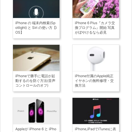
iPhone の 端末内検索(Sp
iPhone 6 Plus『カメラ交
otlight) と Siri の使い方【i
換プログラム』開始 写真
OS】
がぼやけるなら必見
iPhoneで勝手に電話が起
iPhone付属のApple純正
動するのを防ぐ方法(音声
イヤホンの無料修理・交
コントロールのオフ)
換方法
Appleが iPhone 6 と iPho
iPhone,iPadでiTunesに表