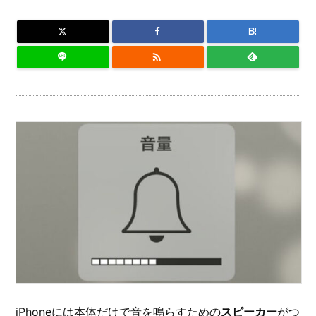
B!

iPhoneには本体だけで音を鳴らすための
スピーカー
がつ