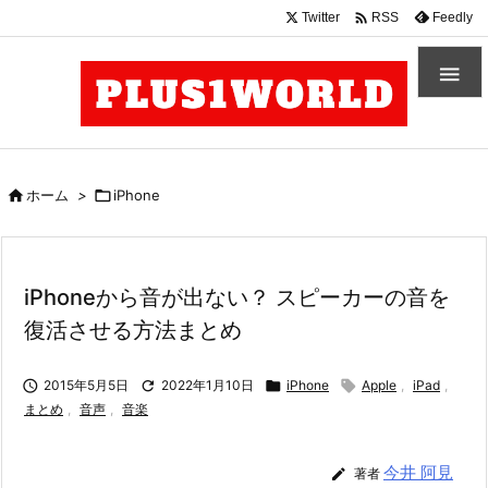

Twitter
Feedly
RSS


ホーム
>

iPhone
iPhoneから音が出ない？ スピーカーの音を
復活させる方法まとめ

2015年5月5日

2022年1月10日

iPhone

Apple
,
iPad
,
まとめ
,
音声
,
音楽
今井 阿見

著者