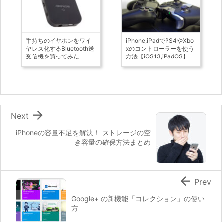
手持ちのイヤホンをワイ
iPhone,iPadでPS4やXbo
ヤレス化するBluetooth送
xのコントローラーを使う
受信機を買ってみた
方法【iOS13,iPadOS】

Next
iPhoneの容量不足を解決！ ストレージの空
き容量の確保方法まとめ

Prev
Google+ の新機能「コレクション」の使い
方