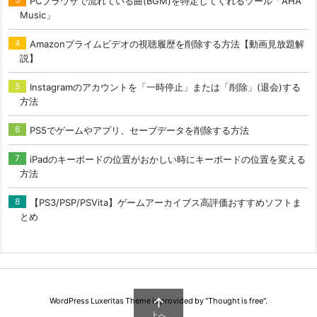
PCブラウザで流れている曲(BGM)を特定してくれるツール「AHA
Music」
Amazonプライムビデオの視聴履歴を削除する方法【動画見放題解
説】
Instagramのアカウントを「一時停止」または「削除」(退会)する
方法
PS5でゲームやアプリ、セーブデータを削除する方法
iPadのキーボードの位置がおかしい時にキーボードの位置を変える
方法
【PS3/PSP/PSVita】ゲームアーカイブス高評価おすすめソフトま
とめ

WordPress Luxeritas Theme is provided by "
Thought is free
".
上へ