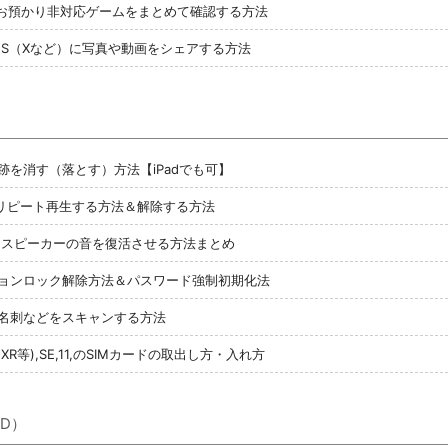
データお預かり非対応ゲームをまとめて確認する方法
 2 でSNS（Xなど）に写真や動画をシェアする方法
の跡を消す（落とす）方法【iPadでも可】
)をリピート再生する方法＆解除する方法
い？ スピーカーの音を復活させる方法まとめ
ーションロック解除方法＆パスワード強制初期化法
証、名刺などをスキャンする方法
 Max,XR等),SE,11,のSIMカードの取出し方・入れ方
D）