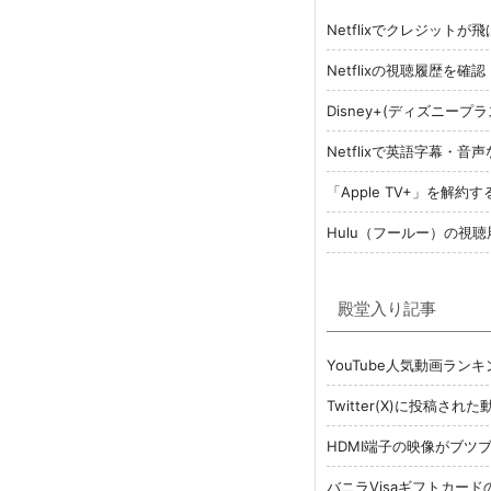
Netflixでクレジット
Netflixの視聴履歴を
Disney+(ディズニー
Netflixで英語字幕
「Apple TV+」を解
Hulu（フールー）の視
殿堂入り記事
YouTube人気動画ランキ
Twitter(X)に投稿さ
HDMI端子の映像がブツ
バニラVisaギフトカー