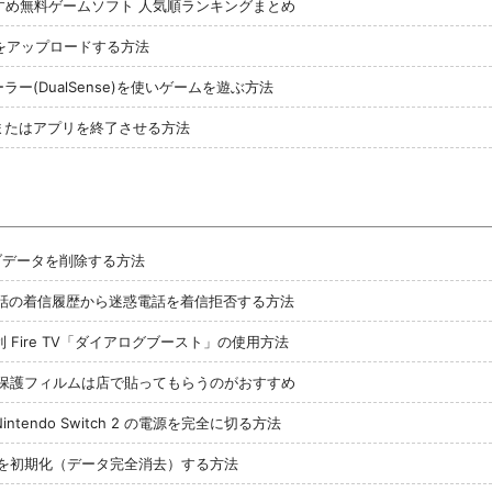
すめ無料ゲームソフト 人気順ランキングまとめ
動画をアップロードする方法
ーラー(DualSense)を使いゲームを遊ぶ方法
またはアプリを終了させる方法
セーブデータを削除する方法
eで電話の着信履歴から迷惑電話を着信拒否する方法
Fire TV「ダイアログブースト」の使用方法
h 2 用の保護フィルムは店で貼ってもらうのがおすすめ
tendo Switch 2 の電源を完全に切る方法
 2 本体を初期化（データ完全消去）する方法