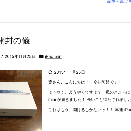
記事を読む
i 開封の儀

2015年11月25日

iPad mini

2015年11月25日
皆さん、こんにちは！ 今井阿見です！
ようやく、ようやくですよ？ 私のところにも頼
mini が届きました！ 長いこと待たされまし
これはもう、開けるしかないっ！！ 早速 iPad mi