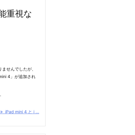
較 性能重視な
なりませんでしたが、
 mini 4」が追加され
.
む
iPad mini 4 と i ...