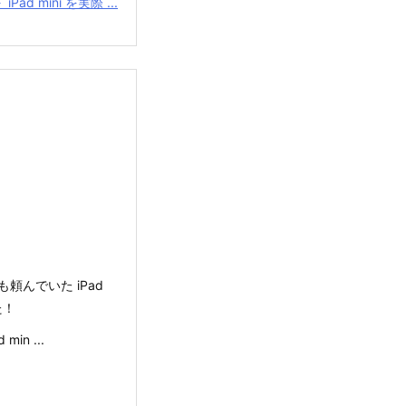
iPad mini を実際 ...
んでいた iPad
た！
n ...