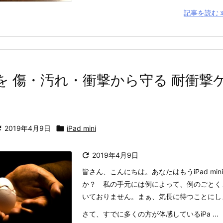
記事を読む
ini を 傷・汚れ・衝撃から守る 耐衝

2019年4月9日

iPad mini

2019年4月9日
皆さん、こんにちは。あなたはもうiPad min
か？ 私の手元には例によって、例のごとくまだ i
いておりません。まぁ、気長に待つことにし
さて、すでに多くの方が体感しているiPa ...