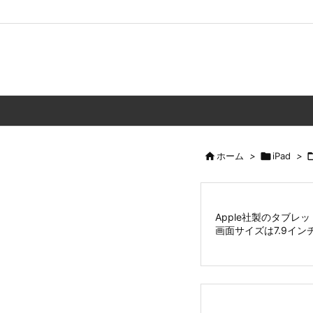

ホーム
>

iPad
>
Apple社製のタブレ
画面サイズは7.9イン