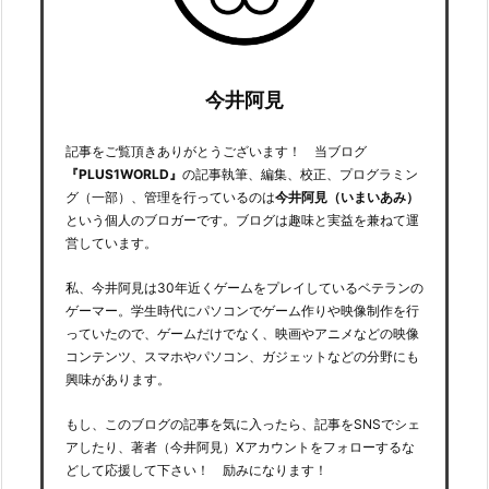
今井阿見
記事をご覧頂きありがとうございます！ 当ブログ
『PLUS1WORLD』
の記事執筆、編集、校正、プログラミン
グ（一部）、管理を行っているのは
今井阿見（いまいあみ）
という個人のブロガーです。ブログは趣味と実益を兼ねて運
営しています。
私、今井阿見は30年近くゲームをプレイしているベテランの
ゲーマー。学生時代にパソコンでゲーム作りや映像制作を行
っていたので、ゲームだけでなく、映画やアニメなどの映像
コンテンツ、スマホやパソコン、ガジェットなどの分野にも
興味があります。
もし、このブログの記事を気に入ったら、記事をSNSでシェ
アしたり、著者（今井阿見）Xアカウントをフォローするな
どして応援して下さい！ 励みになります！