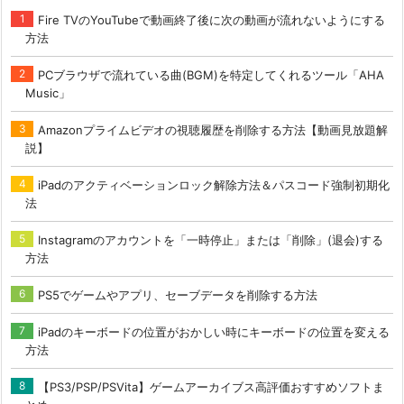
Fire TVのYouTubeで動画終了後に次の動画が流れないようにする
方法
PCブラウザで流れている曲(BGM)を特定してくれるツール「AHA
Music」
Amazonプライムビデオの視聴履歴を削除する方法【動画見放題解
説】
iPadのアクティベーションロック解除方法＆パスコード強制初期化
法
Instagramのアカウントを「一時停止」または「削除」(退会)する
方法
PS5でゲームやアプリ、セーブデータを削除する方法
iPadのキーボードの位置がおかしい時にキーボードの位置を変える
方法
【PS3/PSP/PSVita】ゲームアーカイブス高評価おすすめソフトま