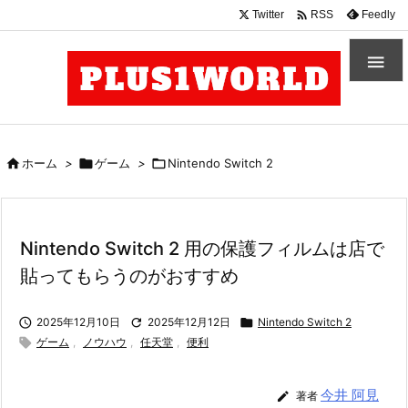

Twitter
Feedly
RSS


ホーム
>

ゲーム
>

Nintendo Switch 2
Nintendo Switch 2 用の保護フィルムは店で
貼ってもらうのがおすすめ

2025年12月10日

2025年12月12日

Nintendo Switch 2

ゲーム
,
ノウハウ
,
任天堂
,
便利
今井 阿見

著者