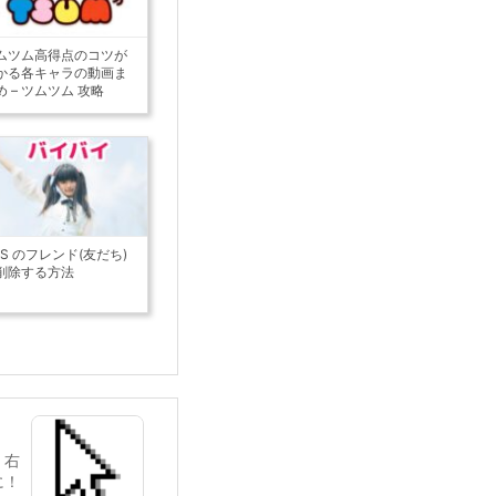
ムツム高得点のコツが
かる各キャラの動画ま
め – ツムツム 攻略
DS のフレンド(友だち)
削除する方法
）右
に！