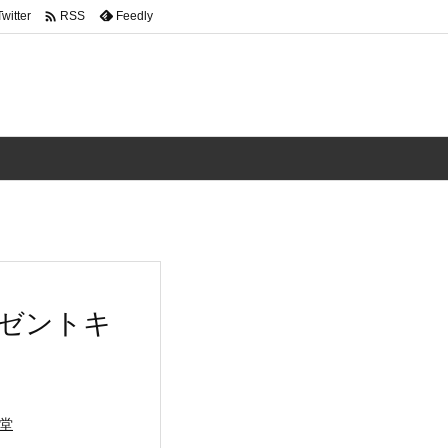

Twitter
Feedly
RSS
レゼントキ
堂