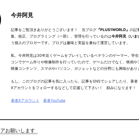
今井阿見
記事をご覧頂きありがとうございます！ 当ブログ
『PLUS1WORLD』
の記
集、校正、プログラミング（一部）、管理を行っているのは
今井阿見（いま
う個人のブロガーです。ブログは趣味と実益を兼ねて運営しています。
私、今井阿見は30年近くゲームをプレイしているベテランのゲーマー。学生
コンでゲーム作りや映像制作を行っていたので、ゲームだけでなく、映画や
映像コンテンツ、スマホやパソコン、ガジェットなどの分野にも興味があり
もし、このブログの記事を気に入ったら、記事をSNSでシェアしたり、著者
Xアカウントをフォローするなどして応援して下さい！ 励みになります！
著者Xアカウント
著者YouTube
ェアお願いします