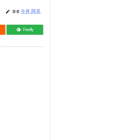
今井 阿見

著者
Feedly