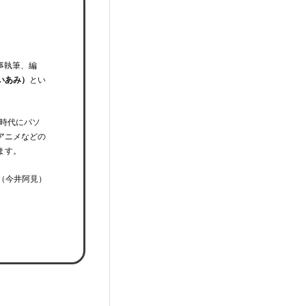
事執筆、編
いあみ）
とい
時代にパソ
アニメなどの
ます。
（今井阿見）