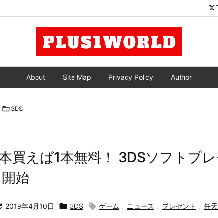
About
Site Map
Privacy Policy
Author

3DS
2本買えば1本無料！ 3DSソフトプ
ン開始

2019年4月10日

3DS

ゲーム
,
ニュース
,
プレゼント
,
任天