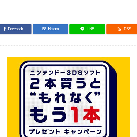

Facebook
B!
Hatena
LINE
RSS