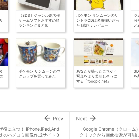
【3DS】ジャンル別名作
ポケモン サンムーンのサ
ツ
サ
ゲームソフトおすすめ順
ントラCDは名曲揃いだっ
分
ランキングまとめ
た [感想：レビュー]
と
お
ポケモン サンムーンのマ
あなたが撮ったごちそう
3
実
グカップを買ってみた
写真をより美味しそうに
を
する「foodpic.net」


Prev
Next
ザ役に立つ！ iPhone,iPad,And
Google Chrome（クローム
oid のハメコミ画像作成サイト３
クリックから画像検索が可能