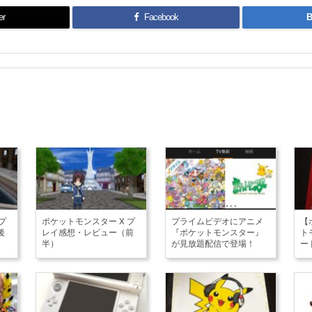
er
Facebook
B
プ
ポケットモンスター X プ
プライムビデオにアニメ
【
後
レイ感想・レビュー（前
『ポケットモンスター』
ト
半）
が見放題配信で登場！
ー