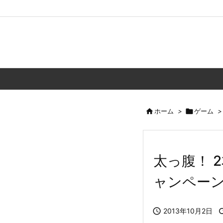

ホーム
>

ゲーム
>
太っ腹！ 
ャンペー

2013年10月2日