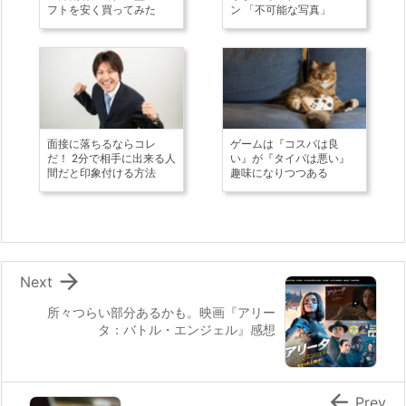
フトを安く買ってみた
ン 「不可能な写真」
面接に落ちるならコレ
ゲームは『コスパは良
だ！ 2分で相手に出来る人
い』が『タイパは悪い』
間だと印象付ける方法
趣味になりつつある

Next
所々つらい部分あるかも。映画『アリー
タ：バトル・エンジェル』感想

Prev