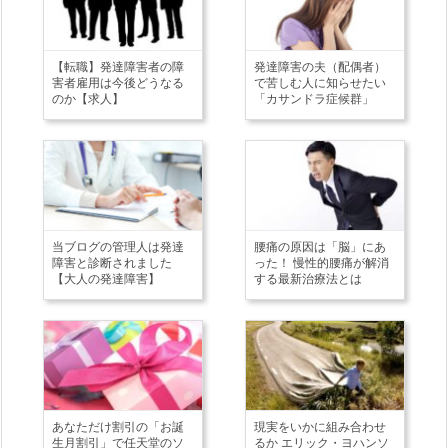
【転職】発達障害者の障
発達障害の夫（配偶者）
害者雇用は今後どうなる
で苦しむ人に知らせたい
のか【求人】
「カサンドラ症候群」
当ブログの管理人は発達
腰痛の原因は「脳」にあ
障害と診断されました
った！ 慢性的腰痛が解消
【大人の発達障害】
する最新治療法とは
あなただけ割引の「お誕
現実をいかに組み合わせ
生月割引」で任天堂のソ
るか エリック・ヨハンソ