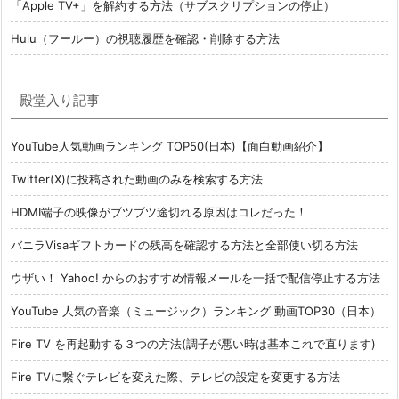
「Apple TV+」を解約する方法（サブスクリプションの停止）
Hulu（フールー）の視聴履歴を確認・削除する方法
殿堂入り記事
YouTube人気動画ランキング TOP50(日本)【面白動画紹介】
Twitter(X)に投稿された動画のみを検索する方法
HDMI端子の映像がブツブツ途切れる原因はコレだった！
バニラVisaギフトカードの残高を確認する方法と全部使い切る方法
ウザい！ Yahoo! からのおすすめ情報メールを一括で配信停止する方法
YouTube 人気の音楽（ミュージック）ランキング 動画TOP30（日本）
Fire TV を再起動する３つの方法(調子が悪い時は基本これで直ります)
Fire TVに繋ぐテレビを変えた際、テレビの設定を変更する方法