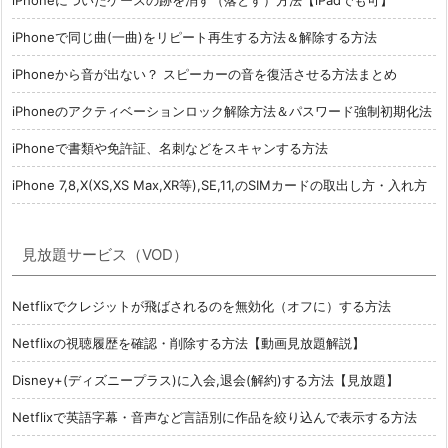
iPhoneについたケースの跡を消す（落とす）方法【iPadでも可】
iPhoneで同じ曲(一曲)をリピート再生する方法＆解除する方法
iPhoneから音が出ない？ スピーカーの音を復活させる方法まとめ
iPhoneのアクティベーションロック解除方法＆パスワード強制初期化法
iPhoneで書類や免許証、名刺などをスキャンする方法
iPhone 7,8,X(XS,XS Max,XR等),SE,11,のSIMカードの取出し方・入れ方
見放題サービス（VOD）
Netflixでクレジットが飛ばされるのを無効化（オフに）する方法
Netflixの視聴履歴を確認・削除する方法【動画見放題解説】
Disney+(ディズニープラス)に入会,退会(解約)する方法【見放題】
Netflixで英語字幕・音声など言語別に作品を絞り込んで表示する方法