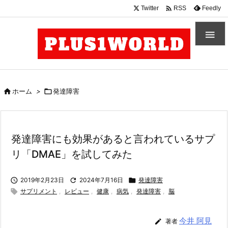

Twitter
Feedly
RSS


ホーム
>

発達障害
発達障害にも効果があると言われているサプ
リ「DMAE」を試してみた

2019年2月23日

2024年7月16日

発達障害

サプリメント
,
レビュー
,
健康
,
病気
,
発達障害
,
脳
今井 阿見

著者