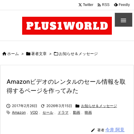

Twitter
Feedly
RSS


ホーム
>

著者文章
>

お知らせ＆メッセージ
Amazonビデオのレンタルのセール情報を取
得するページを作ってみた

2017年2月26日

2026年3月15日

お知らせ＆メッセージ

Amazon
,
VOD
,
セール
,
ドラマ
,
動画
,
映画
今井 阿見

著者