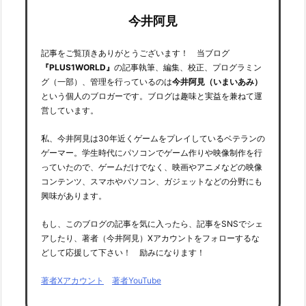
今井阿見
記事をご覧頂きありがとうございます！ 当ブログ
『PLUS1WORLD』
の記事執筆、編集、校正、プログラミン
グ（一部）、管理を行っているのは
今井阿見（いまいあみ）
という個人のブロガーです。ブログは趣味と実益を兼ねて運
営しています。
私、今井阿見は30年近くゲームをプレイしているベテランの
ゲーマー。学生時代にパソコンでゲーム作りや映像制作を行
っていたので、ゲームだけでなく、映画やアニメなどの映像
コンテンツ、スマホやパソコン、ガジェットなどの分野にも
興味があります。
もし、このブログの記事を気に入ったら、記事をSNSでシェ
アしたり、著者（今井阿見）Xアカウントをフォローするな
どして応援して下さい！ 励みになります！
著者Xアカウント
著者YouTube