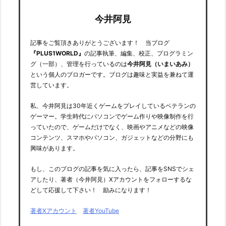
今井阿見
記事をご覧頂きありがとうございます！ 当ブログ
『PLUS1WORLD』
の記事執筆、編集、校正、プログラミン
グ（一部）、管理を行っているのは
今井阿見（いまいあみ）
という個人のブロガーです。ブログは趣味と実益を兼ねて運
営しています。
私、今井阿見は30年近くゲームをプレイしているベテランの
ゲーマー。学生時代にパソコンでゲーム作りや映像制作を行
っていたので、ゲームだけでなく、映画やアニメなどの映像
コンテンツ、スマホやパソコン、ガジェットなどの分野にも
興味があります。
もし、このブログの記事を気に入ったら、記事をSNSでシェ
アしたり、著者（今井阿見）Xアカウントをフォローするな
どして応援して下さい！ 励みになります！
著者Xアカウント
著者YouTube