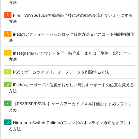
方法
Fire TVのYouTubeで動画終了後に次の動画が流れないようにする
方法
iPadのアクティベーションロック解除方法＆パスコード強制初期化
法
Instagramのアカウントを「一時停止」または「削除」(退会)する
方法
PS5でゲームやアプリ、セーブデータを削除する方法
iPadのキーボードの位置がおかしい時にキーボードの位置を変える
方法
【PS3/PSP/PSVita】ゲームアーカイブス高評価おすすめソフトま
とめ
Nintendo Switch Onlineのフレンドのオンライン通知をオフにす
る方法