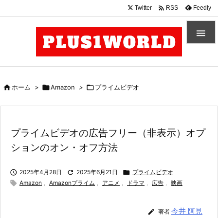

Twitter
Feedly
RSS


ホーム
>

Amazon
>

プライムビデオ
プライムビデオの広告フリー（非表示）オプ
ションのオン・オフ方法

2025年4月28日

2025年6月21日

プライムビデオ

Amazon
,
Amazonプライム
,
アニメ
,
ドラマ
,
広告
,
映画
今井 阿見

著者