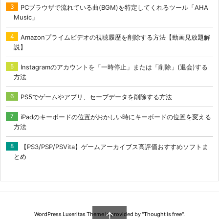
PCブラウザで流れている曲(BGM)を特定してくれるツール「AHA
Music」
Amazonプライムビデオの視聴履歴を削除する方法【動画見放題解
説】
Instagramのアカウントを「一時停止」または「削除」(退会)する
方法
PS5でゲームやアプリ、セーブデータを削除する方法
iPadのキーボードの位置がおかしい時にキーボードの位置を変える
方法
【PS3/PSP/PSVita】ゲームアーカイブス高評価おすすめソフトま
とめ

WordPress Luxeritas Theme is provided by "
Thought is free
".