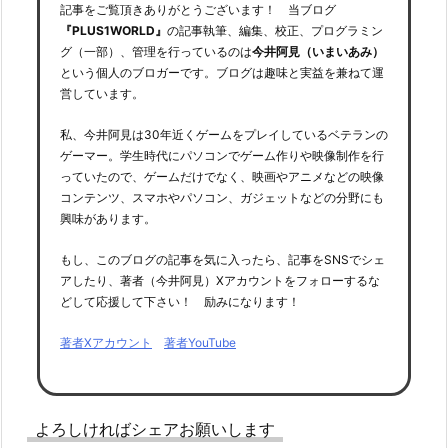
記事をご覧頂きありがとうございます！ 当ブログ
『PLUS1WORLD』
の記事執筆、編集、校正、プログラミン
グ（一部）、管理を行っているのは
今井阿見（いまいあみ）
という個人のブロガーです。ブログは趣味と実益を兼ねて運
営しています。
私、今井阿見は30年近くゲームをプレイしているベテランの
ゲーマー。学生時代にパソコンでゲーム作りや映像制作を行
っていたので、ゲームだけでなく、映画やアニメなどの映像
コンテンツ、スマホやパソコン、ガジェットなどの分野にも
興味があります。
もし、このブログの記事を気に入ったら、記事をSNSでシェ
アしたり、著者（今井阿見）Xアカウントをフォローするな
どして応援して下さい！ 励みになります！
著者Xアカウント
著者YouTube
よろしければシェアお願いします