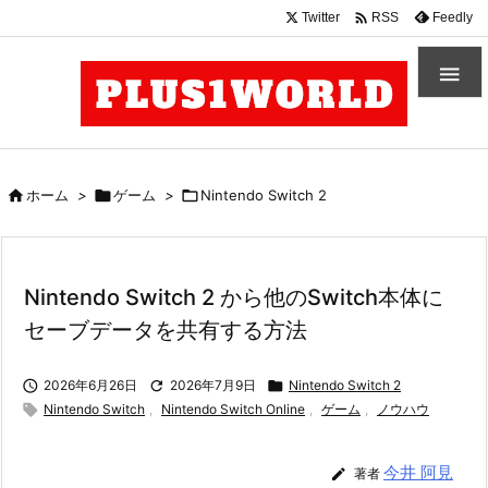

Twitter
Feedly
RSS


ホーム
>

ゲーム
>

Nintendo Switch 2
Nintendo Switch 2 から他のSwitch本体に
セーブデータを共有する方法

2026年6月26日

2026年7月9日

Nintendo Switch 2

Nintendo Switch
,
Nintendo Switch Online
,
ゲーム
,
ノウハウ
今井 阿見

著者