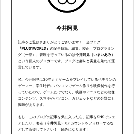
今井阿見
記事をご覧頂きありがとうございます！ 当ブログ
『PLUS1WORLD』
の記事執筆、編集、校正、プログラミン
グ（一部）、管理を行っているのは
今井阿見（いまいあみ）
という個人のブロガーです。ブログは趣味と実益を兼ねて運
営しています。
私、今井阿見は30年近くゲームをプレイしているベテランの
ゲーマー。学生時代にパソコンでゲーム作りや映像制作を行
っていたので、ゲームだけでなく、映画やアニメなどの映像
コンテンツ、スマホやパソコン、ガジェットなどの分野にも
興味があります。
もし、このブログの記事を気に入ったら、記事をSNSでシェ
アしたり、著者（今井阿見）Xアカウントをフォローするな
どして応援して下さい！ 励みになります！