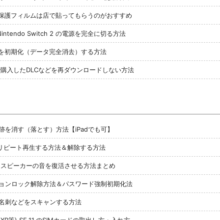
h 2 用の保護フィルムは店で貼ってもらうのがおすすめ
tendo Switch 2 の電源を完全に切る方法
 2 本体を初期化（データ完全消去）する方法
購入したDLCなどを再ダウンロードしない方法
の跡を消す（落とす）方法【iPadでも可】
)をリピート再生する方法＆解除する方法
い？ スピーカーの音を復活させる方法まとめ
ーションロック解除方法＆パスワード強制初期化法
証、名刺などをスキャンする方法
 Max,XR等),SE,11,のSIMカードの取出し方・入れ方