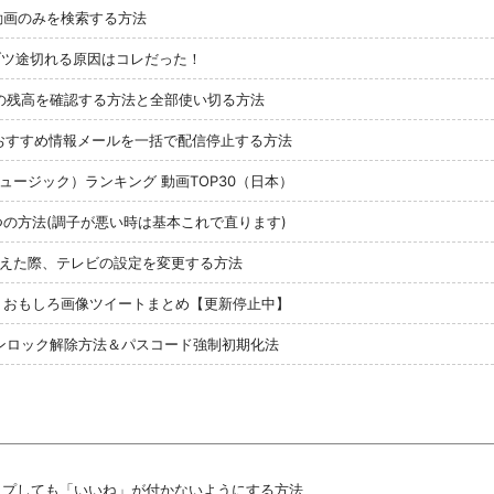
れた動画のみを検索する方法
ブツ途切れる原因はコレだった！
ドの残高を確認する方法と全部使い切る方法
らのおすすめ情報メールを一括で配信停止する方法
（ミュージック）ランキング 動画TOP30（日本）
る３つの方法(調子が悪い時は基本これで直ります)
ビを変えた際、テレビの設定を変更する方法
の投稿・おもしろ画像ツイートまとめ【更新停止中】
ョンロック解除方法＆パスコード強制初期化法
ルタップしても「いいね」が付かないようにする方法