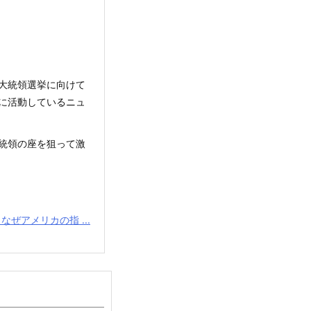
カ大統領選挙に向けて
に活動しているニュ
統領の座を狙って激
なぜアメリカの指 ...