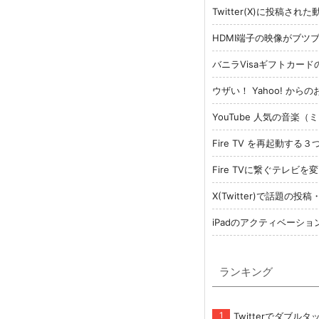
Twitter(X)に投稿さ
HDMI端子の映像がブツ
バニラVisaギフトカー
ウザい！ Yahoo! か
YouTube 人気の音楽
Fire TV を再起動す
Fire TVに繋ぐテレ
X(Twitter)で話題
iPadのアクティベーシ
ランキング
Twitterでダブ