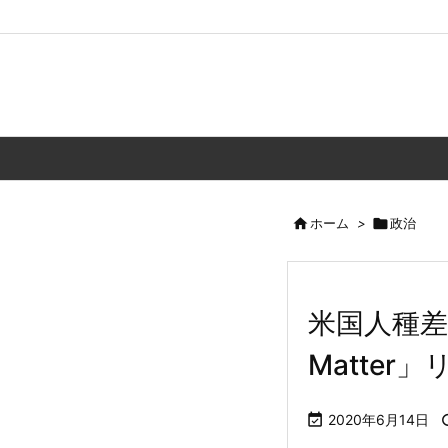

ホーム
>

政治
米国人種差別の
Matter

2020年6月14日