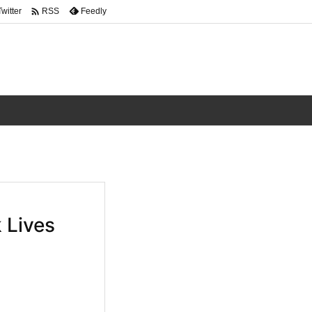

Twitter
Feedly
RSS
Lives