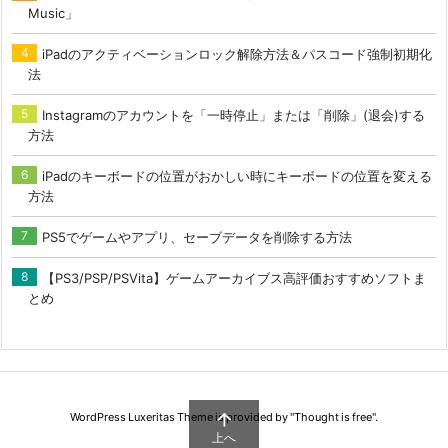
Music」
iPadのアクティベーションロック解除方法＆パスコード強制初期化
法
Instagramのアカウントを「一時停止」または「削除」(退会)する
方法
iPadのキーボードの位置がおかしい時にキーボードの位置を変える
方法
PS5でゲームやアプリ、セーブデータを削除する方法
【PS3/PSP/PSVita】ゲームアーカイブス高評価おすすめソフトま
とめ

WordPress Luxeritas Theme is provided by "
Thought is free
".
上へ