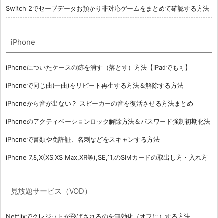
Switch 2でセーブデータお預かり非対応ゲームをまとめて確認する方法
iPhone
iPhoneについたケースの跡を消す（落とす）方法【iPadでも可】
iPhoneで同じ曲(一曲)をリピート再生する方法＆解除する方法
iPhoneから音が出ない？ スピーカーの音を復活させる方法まとめ
iPhoneのアクティベーションロック解除方法＆パスワード強制初期化法
iPhoneで書類や免許証、名刺などをスキャンする方法
iPhone 7,8,X(XS,XS Max,XR等),SE,11,のSIMカードの取出し方・入れ方
見放題サービス（VOD）
Netflixでクレジットが飛ばされるのを無効化（オフに）する方法