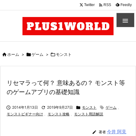

Twitter
Feedly
RSS


ホーム
>

ゲーム
>

モンスト
リセマラって何？ 意味あるの？ モンスト等
のゲームアプリの基礎知識

2014年1月13日

2019年9月27日

モンスト

ゲーム
,
モンストビギナー向け
,
モンスト攻略
,
モンスト用語解説
今井 阿見

著者