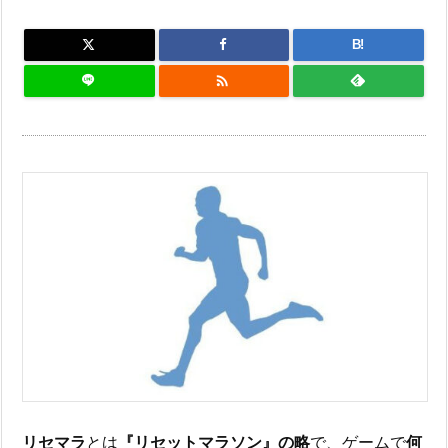
B!

リセマラ
とは
『リセットマラソン』の略
で、ゲームで
何