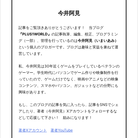
今井阿見
記事をご覧頂きありがとうございます！ 当ブログ
『PLUS1WORLD』
の記事執筆、編集、校正、プログラミン
グ（一部）、管理を行っているのは
今井阿見（いまいあみ）
という個人のブロガーです。ブログは趣味と実益を兼ねて運
営しています。
私、今井阿見は30年近くゲームをプレイしているベテランの
ゲーマー。学生時代にパソコンでゲーム作りや映像制作を行
っていたので、ゲームだけでなく、映画やアニメなどの映像
コンテンツ、スマホやパソコン、ガジェットなどの分野にも
興味があります。
もし、このブログの記事を気に入ったら、記事をSNSでシェ
アしたり、著者（今井阿見）Xアカウントをフォローするな
どして応援して下さい！ 励みになります！
著者Xアカウント
著者YouTube