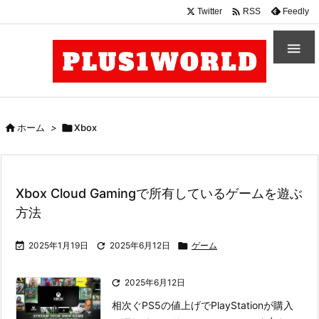

Twitter
Feedly
RSS


ホーム
>

Xbox
Xbox Cloud Gamingで所有しているゲームを遊ぶ
方法

2025年1月19日

2025年6月12日

ゲーム

2025年6月12日
相次ぐPS5の値上げでPlayStationが購入