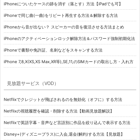
iPhoneについたケースの跡を消す（落とす）方法【iPadでも可】
iPhoneで同じ曲(一曲)をリピート再生する方法＆解除する方法
iPhoneから音が出ない？ スピーカーの音を復活させる方法まとめ
iPhoneのアクティベーションロック解除方法＆パスワード強制初期化法
iPhoneで書類や免許証、名刺などをスキャンする方法
iPhone 7,8,X(XS,XS Max,XR等),SE,11,のSIMカードの取出し方・入れ方
見放題サービス（VOD）
Netflixでクレジットが飛ばされるのを無効化（オフに）する方法
Netflixの視聴履歴を確認・削除する方法【動画見放題解説】
Netflixで英語字幕・音声など言語別に作品を絞り込んで表示する方法
Disney+(ディズニープラス)に入会,退会(解約)する方法【見放題】