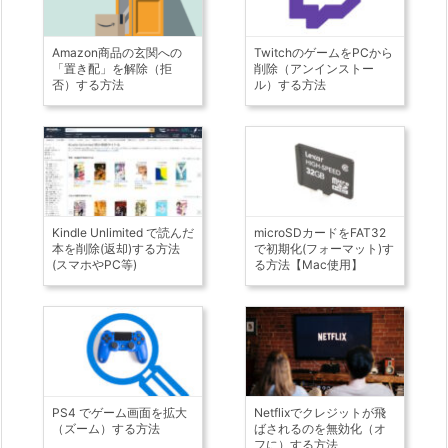
Amazon商品の玄関への
TwitchのゲームをPCから
「置き配」を解除（拒
削除（アンインストー
否）する方法
ル）する方法
Kindle Unlimited で読んだ
microSDカードをFAT32
本を削除(返却)する方法
で初期化(フォーマット)す
(スマホやPC等)
る方法【Mac使用】
PS4 でゲーム画面を拡大
Netflixでクレジットが飛
（ズーム）する方法
ばされるのを無効化（オ
フに）する方法