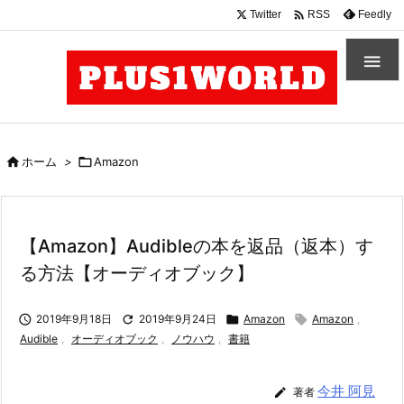

Twitter
Feedly
RSS


ホーム
>

Amazon
【Amazon】Audibleの本を返品（返本）す
る方法【オーディオブック】

2019年9月18日

2019年9月24日

Amazon

Amazon
,
Audible
,
オーディオブック
,
ノウハウ
,
書籍
今井 阿見

著者