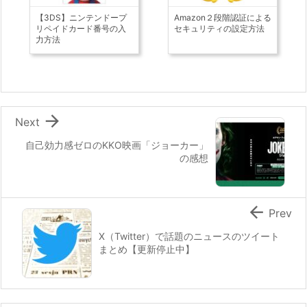
【3DS】ニンテンドープ
Amazon２段階認証による
リペイドカード番号の入
セキュリティの設定方法
力方法

Next
自己効力感ゼロのKKO映画「ジョーカー」
の感想

Prev
X（Twitter）で話題のニュースのツイート
まとめ【更新停止中】