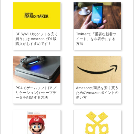
3DS/Wii Uのソフトを安く
Twitterで『重要な新着ツ
買うには AmazonでDL版
イート』を非表示にする
購入がおすすめです！
方法
PS4でゲームソフト(アプ
Amazonの商品を安く買う
リケーション)やセーブデ
ためのAmazonポイントの
ータを削除する方法
使い方