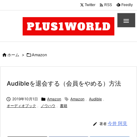

Twitter
Feedly
RSS


ホーム
>

Amazon
Audibleを退会する（会員をやめる）方法

2019年10月1日

Amazon

Amazon
,
Audible
,
オーディオブック
,
ノウハウ
,
書籍
今井 阿見

著者