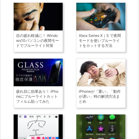
目の疲れ軽減に！ Windo
Xbox Series X｜S で夜間
ws10パソコンの夜間モー
モードを使いブルーライ
ドでブルーライト対策
トをカットする方法
疲れ目に効果あり！ iPho
iPhoneが「重い」「動作
neにブルーライトカット
が遅い」時の解消方法ま
フィルム貼ってみた
とめ