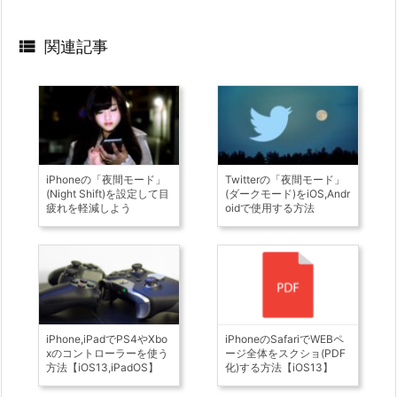

関連記事
iPhoneの「夜間モード」
Twitterの「夜間モード」
(Night Shift)を設定して目
(ダークモード)をiOS,Andr
疲れを軽減しよう
oidで使用する方法
iPhone,iPadでPS4やXbo
iPhoneのSafariでWEBペ
xのコントローラーを使う
ージ全体をスクショ(PDF
方法【iOS13,iPadOS】
化)する方法【iOS13】