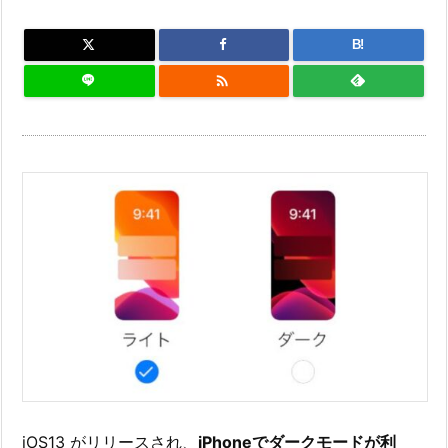
B!

iOS13 がリリースされ、
iPhoneでダークモードが利