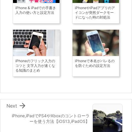
iPhone & iPadでの手書き
iPhoneやiPadアプリのア
入力の使い方と設定方法
イコンが突然ダークモー
ドになった時の対処法
iPhoneのフリック入力の
iPhoneで本名がバレるの
コツと 文字入力が速くな
を防ぐための設定方法
る知識のまとめ

Next
iPhone,iPadでPS4やXboxのコントローラ
ーを使う方法【iOS13,iPadOS】