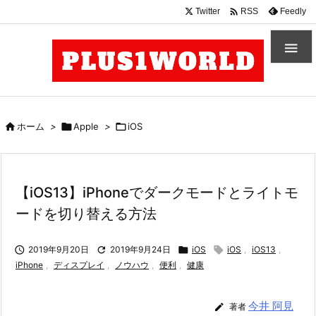

Twitter
Feedly
RSS


ホーム
>

Apple
>

iOS
【iOS13】iPhoneでダークモードとライトモ
ードを切り替える方法

2019年9月20日

2019年9月24日

iOS

iOS
,
iOS13
,
iPhone
,
ディスプレイ
,
ノウハウ
,
便利
,
健康
今井 阿見

著者