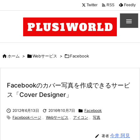

Twitter
Feedly
RSS


ホーム
>

Webサービス
>

Facebook
Facebookのカバー写真を作成できるサービ
ス「Cover Designer」

2012年6月13日

2016年10月7日

Facebook

Facebookページ
,
Webサービス
,
アイコン
,
写真
今井 阿見

著者