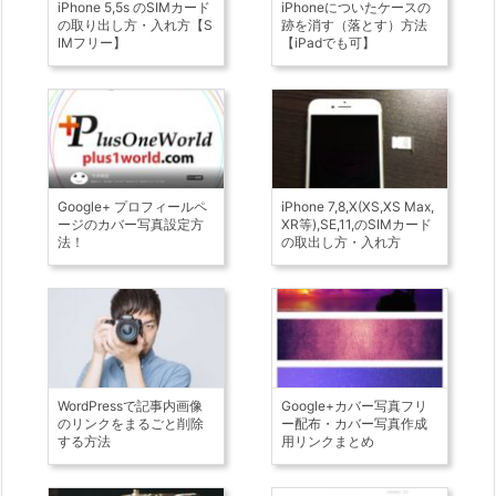
iPhone 5,5s のSIMカード
iPhoneについたケースの
の取り出し方・入れ方【S
跡を消す（落とす）方法
IMフリー】
【iPadでも可】
Google+ プロフィールペ
iPhone 7,8,X(XS,XS Max,
ージのカバー写真設定方
XR等),SE,11,のSIMカード
法！
の取出し方・入れ方
WordPressで記事内画像
Google+カバー写真フリ
のリンクをまるごと削除
ー配布・カバー写真作成
する方法
用リンクまとめ