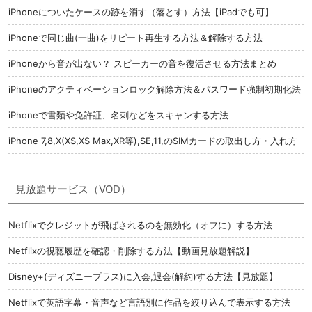
iPhoneについたケースの跡を消す（落とす）方法【iPadでも可】
iPhoneで同じ曲(一曲)をリピート再生する方法＆解除する方法
iPhoneから音が出ない？ スピーカーの音を復活させる方法まとめ
iPhoneのアクティベーションロック解除方法＆パスワード強制初期化法
iPhoneで書類や免許証、名刺などをスキャンする方法
iPhone 7,8,X(XS,XS Max,XR等),SE,11,のSIMカードの取出し方・入れ方
見放題サービス（VOD）
Netflixでクレジットが飛ばされるのを無効化（オフに）する方法
Netflixの視聴履歴を確認・削除する方法【動画見放題解説】
Disney+(ディズニープラス)に入会,退会(解約)する方法【見放題】
Netflixで英語字幕・音声など言語別に作品を絞り込んで表示する方法