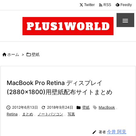

Twitter
Feedly
RSS


ホーム
>

壁紙
MacBook Pro Retina ディスプレイ
(2880×1800)用壁紙配布サイトまとめ

2012年6月13日

2018年9月24日

壁紙

MacBook
,
Retina
,
まとめ
,
ノートパソコン
,
写真
今井 阿見

著者