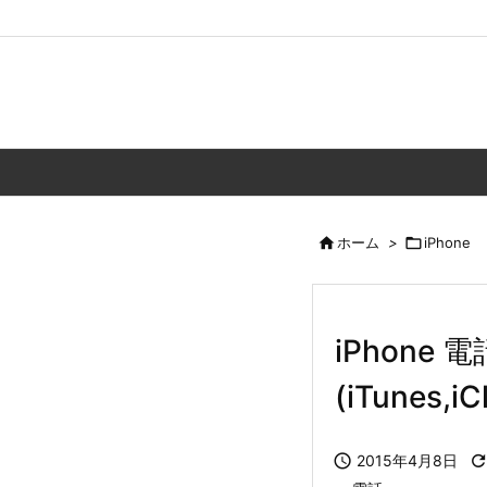

ホーム
>

iPhone
iPhon
(iTunes,i

2015年4月8日