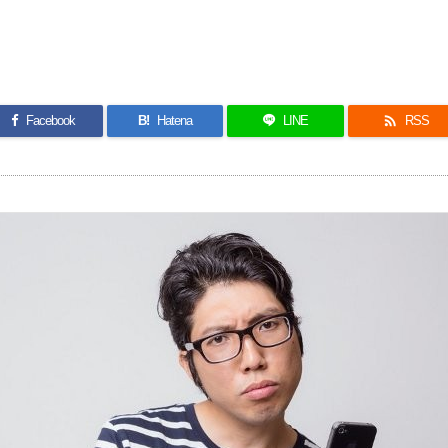

Facebook
B!
Hatena
LINE
RSS