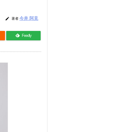
今井 阿見

著者
Feedly