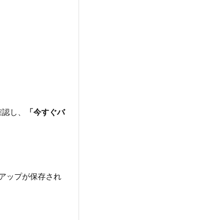
確認し、
「今すぐバ
クアップが保存され