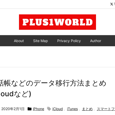
About
Site Map
Privacy Policy
Author
e 電話帳などのデータ移行方法まとめ
Cloudなど)

2020年2月1日

iPhone

iCloud
,
iTunes
,
まとめ
,
スマートフ