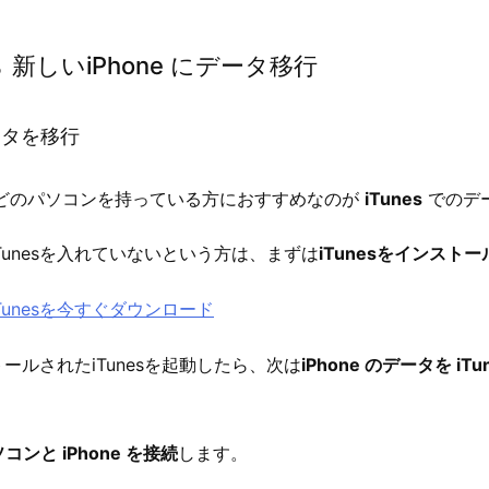
から 新しいiPhone にデータ移行
データを移行
acなどのパソコンを持っている方におすすめなのが
iTunes
でのデ
Tunesを入れていないという方は、まずは
iTunesをインストー
s – iTunesを今すぐダウンロード
ールされたiTunesを起動したら、次は
iPhone のデータを i
ンと iPhone を接続
します。