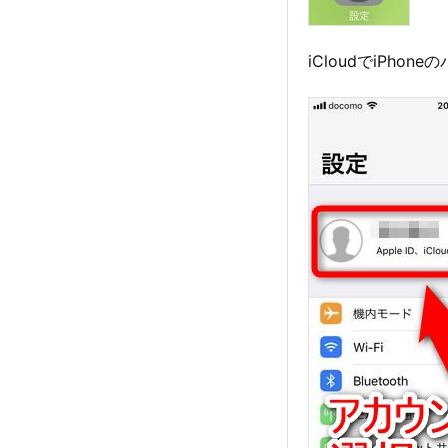
iCloudでiPho