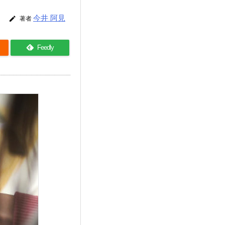
今井 阿見

著者
Feedly