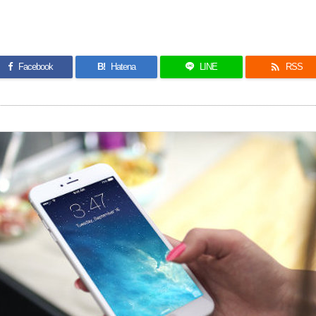

Facebook
B!
Hatena
LINE
RSS