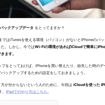
eのバックアップデータ
をとってますか？
するまではiTunesを使える環境（パソコン）がないとiPhoneの
した。しかし、今では
Wi-Fiの環境があればiCloudで簡単にiP
できます。
クアップをとっておけば、iPhoneを買い替えたり、紛失した時の
udでバックアップするための設定をしておきましょう。
り方が分からないという人のために、今回は
iCloudを使った 
す。
iPadでのやり方はこちら
。