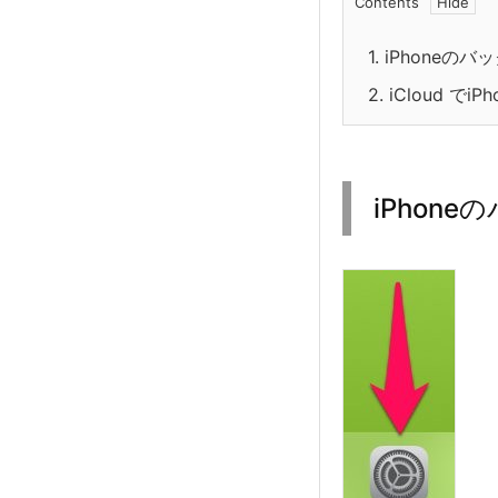
Contents
1.
iPhoneのバッ
2.
iCloud で
iPhone