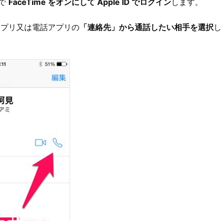
定で
FaceTime をオンにして Apple ID でログイン
します。
e アプリ又は電話アプリの
「連絡先」から通話したい相手を選択