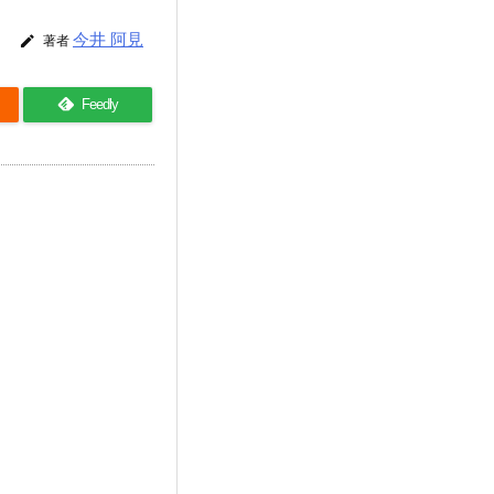
今井 阿見

著者
Feedly