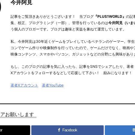
今井阿見
記事をご覧頂きありがとうございます！ 当ブログ
『PLUS1WORLD』
の記
集、校正、プログラミング（一部）、管理を行っているのは
今井阿見（いま
う個人のブロガーです。ブログは趣味と実益を兼ねて運営しています。
私、今井阿見は30年近くゲームをプレイしているベテランのゲーマー。学生
コンでゲーム作りや映像制作を行っていたので、ゲームだけでなく、映画や
映像コンテンツ、スマホやパソコン、ガジェットなどの分野にも興味があり
もし、このブログの記事を気に入ったら、記事をSNSでシェアしたり、著者
Xアカウントをフォローするなどして応援して下さい！ 励みになります！
著者Xアカウント
著者YouTube
ェアお願いします
er
Facebook
B