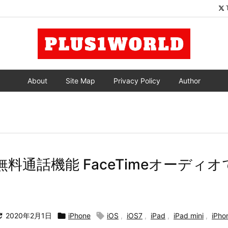
About
Site Map
Privacy Policy
Author
 の無料通話機能 FaceTimeオーデ
】

2020年2月1日

iPhone

iOS
,
iOS7
,
iPad
,
iPad mini
,
iPho