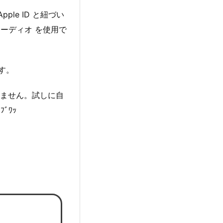
ple ID と紐づい
オーディオ を使用で
す。
りません。試しに自
ﾞﾜｯ