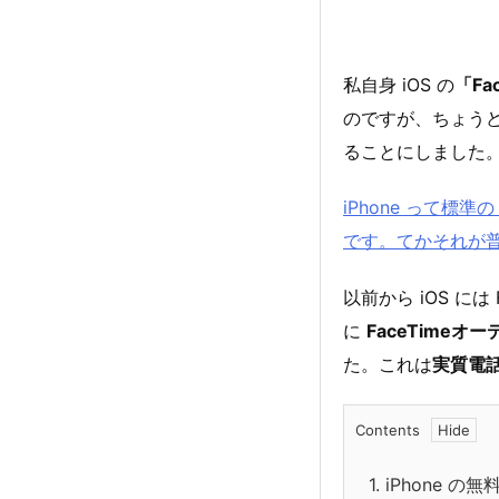
私自身 iOS の
「Fa
のですが、ちょう
ることにしました
iPhone って
です。てかそれが普通
以前から iOS には
に
FaceTimeオ
た。これは
実質電
Contents
1.
iPhone の無