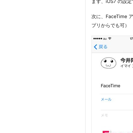
まず、iOS7 の設
次に、FaceTim
プリからでも可）