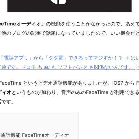
ceTimeオーディオ」
の機能を使うことがなかったので、あえ
ど他のブログの記事で話題になっていましたので、いい機会だ
。
標準の「電話アプリ」から「タダ電」できるってマジすか！？ → 
です。ドコモ も au も ソフトバンク も関係ないんです。 | 覚
 FaceTime というビデオ通話機能がありましたが、iOS7 から Fa
ーディオ
というものが加わり、音声のみのFaceTime が利用で
話
です。
料通話機能 FaceTimeオーディオ