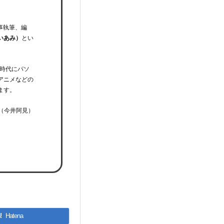
事執筆、編
いあみ）
とい
時代にパソ
アニメなどの
ます。
（今井阿見）
!
Hatena