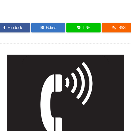

Facebook
B!
Hatena
LINE
RSS