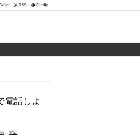

Twitter
Feedly
RSS
ィオで電話しよ
ne
,
電話