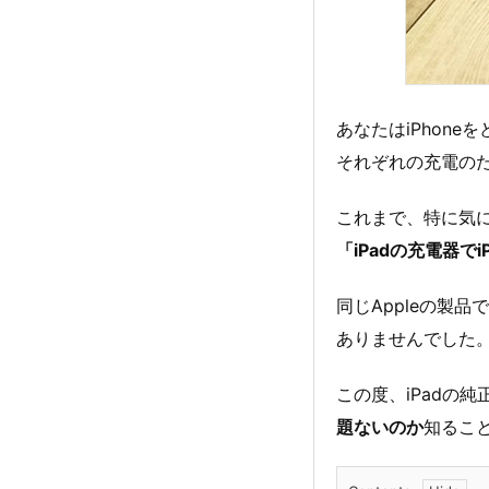
あなたはiPhon
それぞれの充電の
これまで、特に気
「iPadの充電器で
同じAppleの製
ありませんでした
この度、iPadの
題ないのか
知るこ