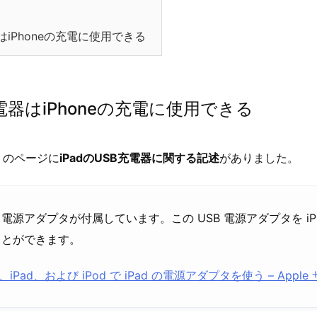
はiPhoneの充電に使用できる
充電器はiPhoneの充電に使用できる
トのページに
iPadのUSB充電器に関する記述
がありました。
SB 電源アダプタが付属しています。この USB 電源アダプタを iPho
ことができます。
ne、iPad、および iPod で iPad の電源アダプタを使う – Appl