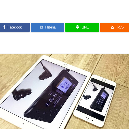

Facebook
B!
Hatena
LINE
RSS