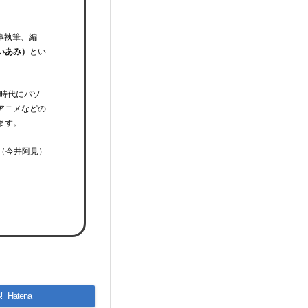
事執筆、編
いあみ）
とい
時代にパソ
アニメなどの
ます。
（今井阿見）
!
Hatena