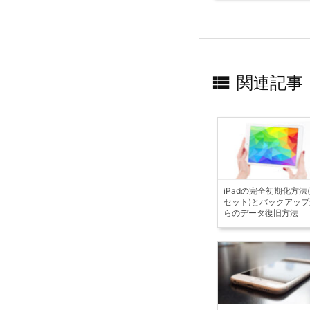

関連記事
iPadの完全初期化方法
セット)とバックアップ
らのデータ復旧方法