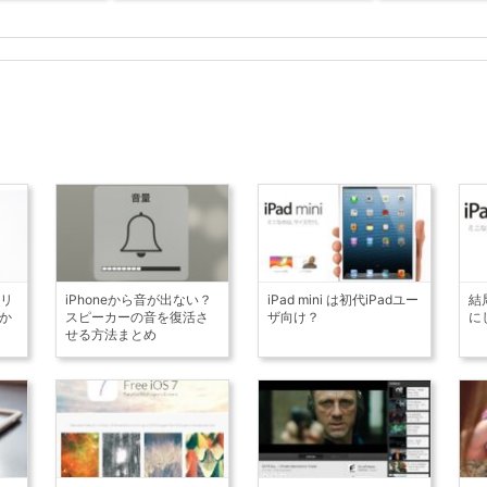
(リ
iPhoneから音が出ない？
iPad mini は初代iPadユー
結
か
スピーカーの音を復活さ
ザ向け？
に
せる方法まとめ