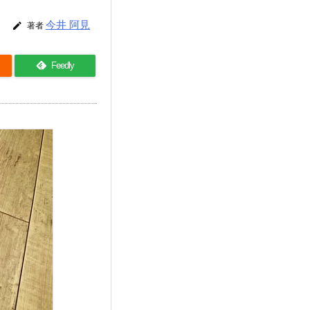
今井 阿見

著者
Feedly