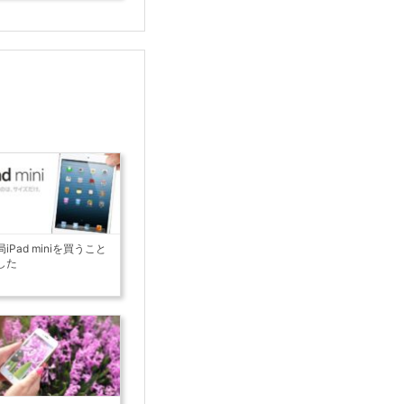
局iPad miniを買うこと
した