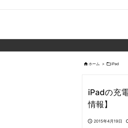

ホーム
>

iPad
iPadの充
情報】

2015年4月19日