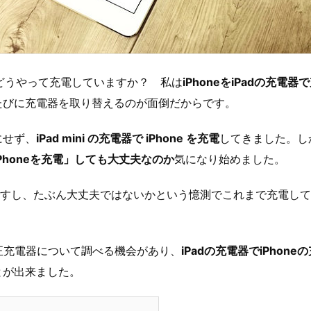
eをどうやって充電していますか？ 私は
iPhoneをiPadの充電器
たびに充電器を取り替えるのが面倒だからです。
にせず、
iPad mini の充電器で iPhone を充電
してきました。し
iPhoneを充電」しても大丈夫なのか
気になり始めました。
品ですし、たぶん大丈夫ではないかという憶測でこれまで充電し
。
純正充電器について調べる機会があり、
iPadの充電器でiPhon
とが出来ました。