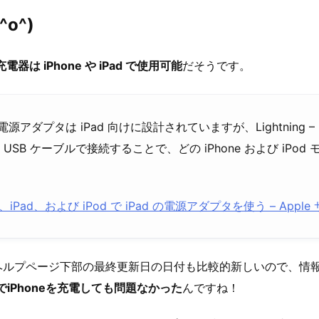
o^)
電器は iPhone や iPad で使用可能
だそうです。
電源アダプタは iPad 向けに設計されていますが、Lightning –
ン USB ケーブルで接続することで、どの iPhone および iPod
ne、iPad、および iPod で iPad の電源アダプタを使う – Appl
ヘルプページ下部の最終更新日の日付も比較的新しいので、情
器でiPhoneを充電しても問題なかった
んですね！