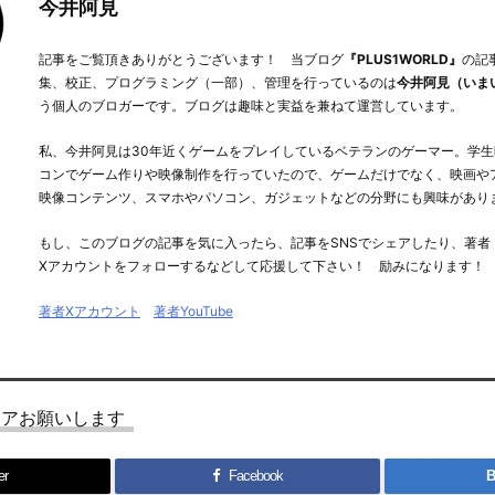
今井阿見
記事をご覧頂きありがとうございます！ 当ブログ
『PLUS1WORLD』
の記
集、校正、プログラミング（一部）、管理を行っているのは
今井阿見（いま
う個人のブロガーです。ブログは趣味と実益を兼ねて運営しています。
私、今井阿見は30年近くゲームをプレイしているベテランのゲーマー。学生
コンでゲーム作りや映像制作を行っていたので、ゲームだけでなく、映画や
映像コンテンツ、スマホやパソコン、ガジェットなどの分野にも興味があり
もし、このブログの記事を気に入ったら、記事をSNSでシェアしたり、著者
Xアカウントをフォローするなどして応援して下さい！ 励みになります！
著者Xアカウント
著者YouTube
ェアお願いします
er
Facebook
B