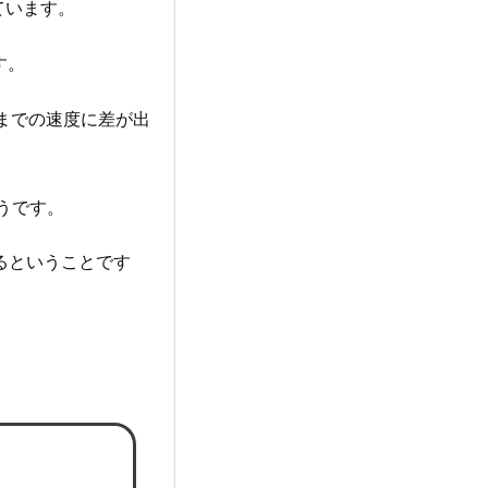
ています。
す。
了までの速度に差が出
うです。
きるということです