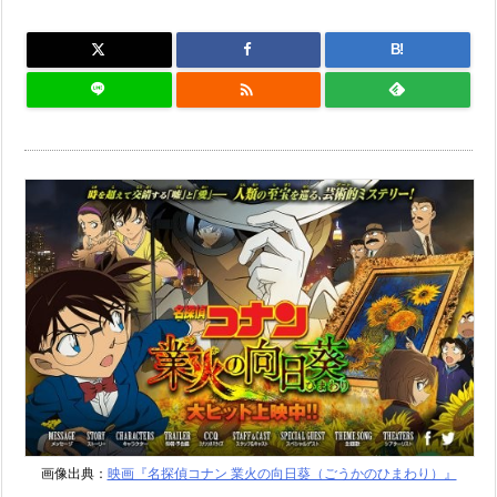
B!

画像出典：
映画『名探偵コナン 業火の向日葵（ごうかのひまわり）』