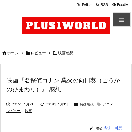

Twitter
Feedly
RSS


ホーム
>

レビュー
>

映画感想
映画『名探偵コナン 業火の向日葵（ごうか
のひまわり）』 感想

2015年4月21日

2018年4月15日

映画感想

アニメ
,
レビュー
,
映画
今井 阿見

著者