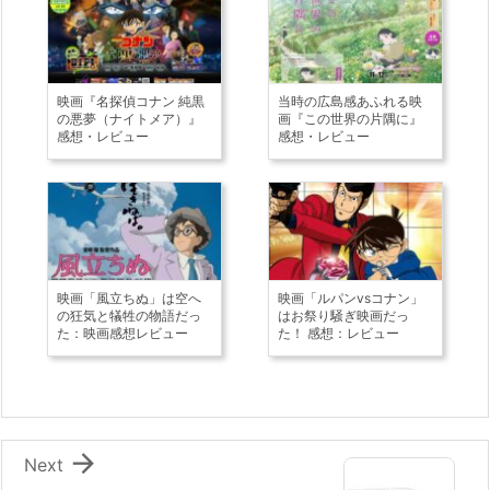
映画『名探偵コナン 純黒
当時の広島感あふれる映
の悪夢（ナイトメア）』
画『この世界の片隅に』
感想・レビュー
感想・レビュー
映画「風立ちぬ」は空へ
映画「ルパンvsコナン」
の狂気と犠牲の物語だっ
はお祭り騒ぎ映画だっ
た：映画感想レビュー
た！ 感想：レビュー

Next