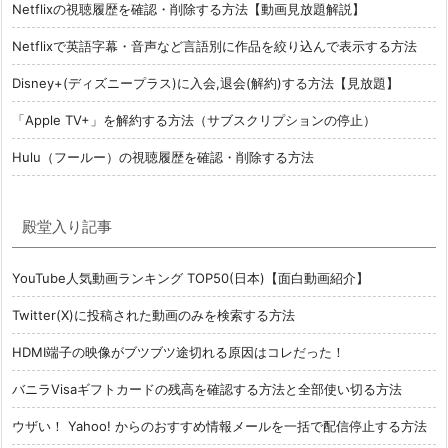
Netflixの視聴履歴を確認・削除する方法【動画見放題解説】
Netflixで英語字幕・音声など言語別に作品を絞り込んで表示する方法
Disney+(ディズニープラス)に入会,退会(解約)する方法【見放題】
「Apple TV+」を解約する方法（サブスクリプションの停止）
Hulu（フールー）の視聴履歴を確認・削除する方法
殿堂入り記事
YouTube人気動画ランキング TOP50(日本)【面白動画紹介】
Twitter(X)に投稿された動画のみを検索する方法
HDMI端子の映像がブツブツ途切れる原因はコレだった！
バニラVisaギフトカードの残高を確認する方法と全部使い切る方法
ウザい！ Yahoo! からのおすすめ情報メールを一括で配信停止する方法