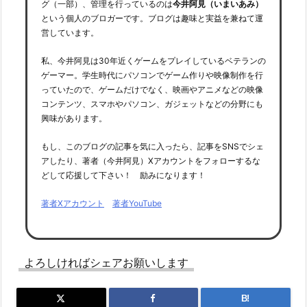
グ（一部）、管理を行っているのは
今井阿見（いまいあみ）
という個人のブロガーです。ブログは趣味と実益を兼ねて運
営しています。
私、今井阿見は30年近くゲームをプレイしているベテランの
ゲーマー。学生時代にパソコンでゲーム作りや映像制作を行
っていたので、ゲームだけでなく、映画やアニメなどの映像
コンテンツ、スマホやパソコン、ガジェットなどの分野にも
興味があります。
もし、このブログの記事を気に入ったら、記事をSNSでシェ
アしたり、著者（今井阿見）Xアカウントをフォローするな
どして応援して下さい！ 励みになります！
著者Xアカウント
著者YouTube
よろしければシェアお願いします
B!