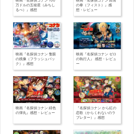
映画『名探偵コナン 100
映画『名探偵コナン 紺青
万ドルの五稜星（みちし
の拳（フィスト）』感
るべ）』感想
想・レビュー
映画『名探偵コナン 隻眼
映画『名探偵コナン ゼロ
の残像（フラッシュバッ
の執行人』 感想・レビュ
ク）』感想
ー
映画『名探偵コナン 緋色
『名探偵コナン から紅の
の弾丸』感想・レビュー
恋歌（からくれないのラ
ブレター）』感想