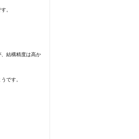
です。
が、結構精度は高か
ようです。