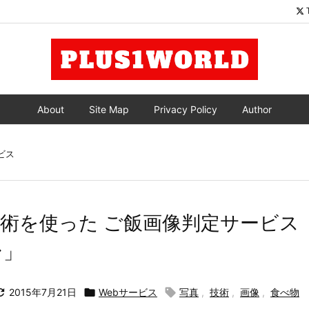
About
Site Map
Privacy Policy
Author
ビス
術を使った ご飯画像判定サービス
ン」

2015年7月21日

Webサービス

写真
,
技術
,
画像
,
食べ物