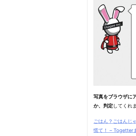
写真をブラウザに
か、判定
してくれ
ごはん？ごはんじ
慌て！ – Togette