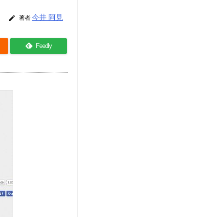
今井 阿見

著者
Feedly