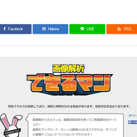

Facebook
B!
Hatena
LINE
RSS