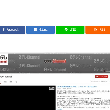

Facebook
B!
Hatena
LINE
RSS