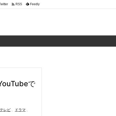

Twitter
Feedly
RSS
uTubeで
テレビ
,
ドラマ
,