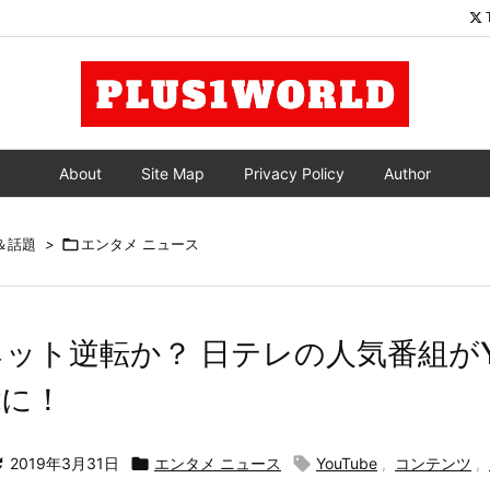
About
Site Map
Privacy Policy
Author
＆話題
>

エンタメ ニュース
ット逆転か？ 日テレの人気番組がYo
能に！

2019年3月31日

エンタメ ニュース

YouTube
,
コンテンツ
,