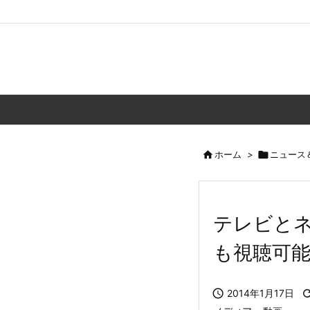

ホーム
>

ニュース
テレビとネ
も視聴可

2014年1月17日