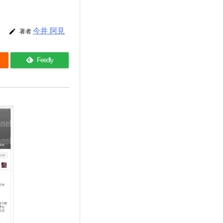
今井 阿見

著者
Feedly