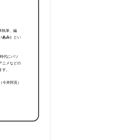
事執筆、編
いあみ）
とい
時代にパソ
アニメなどの
ます。
（今井阿見）