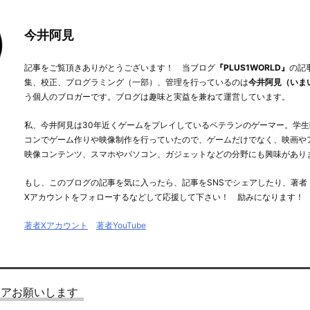
今井阿見
記事をご覧頂きありがとうございます！ 当ブログ
『PLUS1WORLD』
の記
集、校正、プログラミング（一部）、管理を行っているのは
今井阿見（いま
う個人のブロガーです。ブログは趣味と実益を兼ねて運営しています。
私、今井阿見は30年近くゲームをプレイしているベテランのゲーマー。学生
コンでゲーム作りや映像制作を行っていたので、ゲームだけでなく、映画や
映像コンテンツ、スマホやパソコン、ガジェットなどの分野にも興味があり
もし、このブログの記事を気に入ったら、記事をSNSでシェアしたり、著者
Xアカウントをフォローするなどして応援して下さい！ 励みになります！
著者Xアカウント
著者YouTube
ェアお願いします