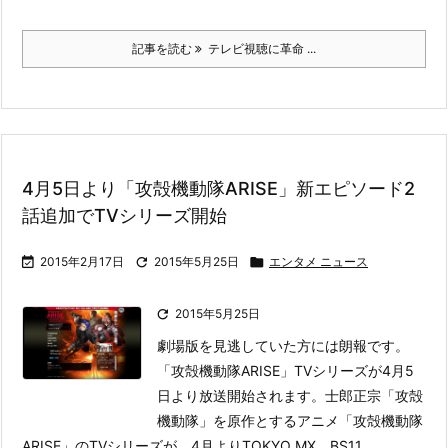
記事を読む
テレビ視聴に革命 ...
4月5日より「攻殻機動隊ARISE」新エピソード2
話追加でTVシリーズ開始

2015年2月17日

2015年5月25日

エンタメ ニュース

2015年5月25日
劇場版を見逃していた方には朗報です。
「攻殻機動隊ARISE」TVシリーズが4月5
日より放送開始されます。
士郎正宗「攻殻
機動隊」を原作とするアニメ「攻殻機動隊
ARISE」のTVシリーズが、4月よりTOKYO MX、BS11 ...