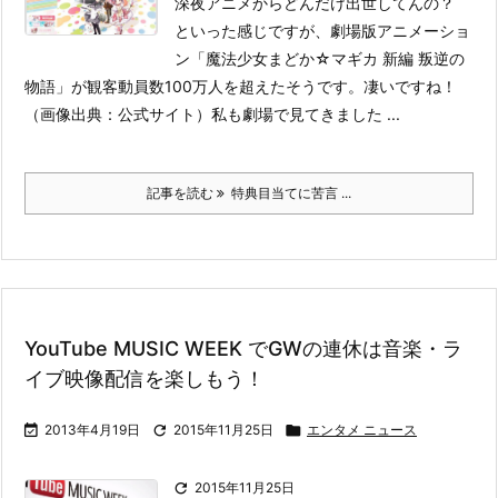
深夜アニメからどんだけ出世してんの？
といった感じですが、劇場版アニメーショ
ン「魔法少女まどか☆マギカ 新編 叛逆の
物語」が観客動員数100万人を超えたそうです。凄いですね！
（画像出典：公式サイト）
私も劇場で見てきました ...
記事を読む
特典目当てに苦言 ...
YouTube MUSIC WEEK でGWの連休は音楽・ラ
イブ映像配信を楽しもう！

2013年4月19日

2015年11月25日

エンタメ ニュース

2015年11月25日