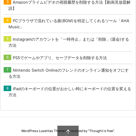
Amazonプライムビデオの視聴履歴を削除する方法【動画見放題解
説】
PCブラウザで流れている曲(BGM)を特定してくれるツール「AHA
Music」
Instagramのアカウントを「一時停止」または「削除」(退会)する
方法
PS5でゲームやアプリ、セーブデータを削除する方法
Nintendo Switch Onlineのフレンドのオンライン通知をオフにす
る方法
iPadのキーボードの位置がおかしい時にキーボードの位置を変える
方法

WordPress Luxeritas Theme is provided by "
Thought is free
".