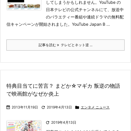
してしまうかもしれません。YouTube の
日本テレビの公式チャンネルにて、放送中
のバラエティー番組や連続ドラマの無料配
信キャンペーンが開始されました。
YouTube Japan B ...
記事を読む
テレビとネット逆 ...
特典目当てに苦言？ まどか☆マギカ 叛逆の物語
で映画館がなぜか炎上

2013年11月19日

2019年4月13日

エンタメ ニュース

2019年4月13日