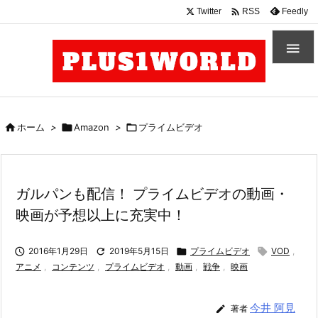

Twitter
Feedly
RSS


ホーム
>

Amazon
>

プライムビデオ
ガルパンも配信！ プライムビデオの動画・
映画が予想以上に充実中！

2016年1月29日

2019年5月15日

プライムビデオ

VOD
,
アニメ
,
コンテンツ
,
プライムビデオ
,
動画
,
戦争
,
映画
今井 阿見

著者