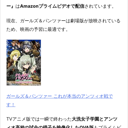
ー』
は
Amazonプライムビデオで配信
されています。
現在、ガールズ＆パンツァーは劇場版が放映されている
ため、映画の予習に最適です。
ガールズ＆パンツァー これが本当のアンツィオ戦で
す！
TVアニメ版では一瞬で終わった
大洗女子学園とアンツ
ィオ高校の試合の様子を映像化したOVA版
もプライムビ