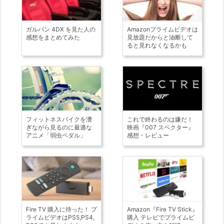
ガルパン 4DX を見た人の
Amazonプライムビデオは
感想をまとめてみた
見放題だからと油断して
ると見れなくなるかも
フィットネスバイクを漕
これで終わるのは嫌だ！
ぎながら見るのに最適な
映画『007 スペクター』
アニメ「弱虫ペダル」
感想・レビュー
Fire TV 購入に待った！ プ
Amazon『Fire TV Stick』
ライムビデオはPS5,PS4,
購入 テレビでプライムビ