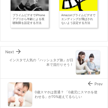
プライムビデオでiPhone
Amazonプライムビデオで
アプリから年齢による視
エンディングが飛ばされ
聴制限を設定する方法
ないよう設定する方法

Next
インスタで人気の『ハッシュタグ旅』が日
本で流行りそう！

Prev
0歳スマホは普通？ 「0歳児にスマホを使
わせる」が70%超えてるらしい