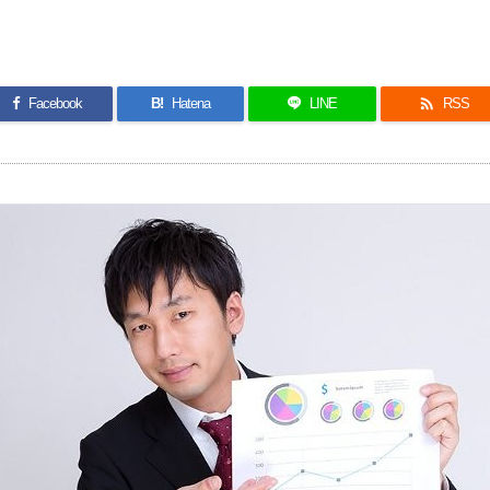

Facebook
B!
Hatena
LINE
RSS