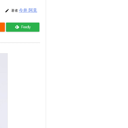
今井 阿見

著者
Feedly