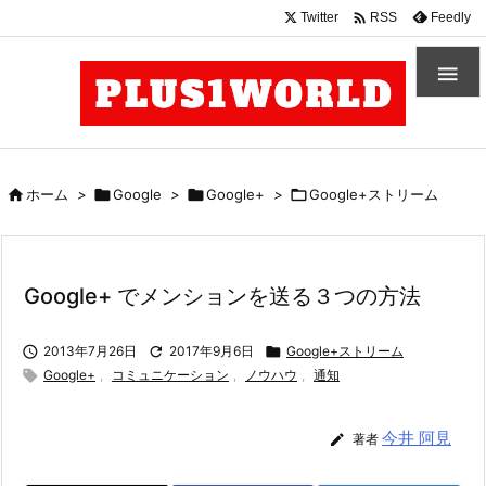

Twitter
Feedly
RSS


ホーム
>

Google
>

Google+
>

Google+ストリーム
Google+ でメンションを送る３つの方法

2013年7月26日

2017年9月6日

Google+ストリーム

Google+
,
コミュニケーション
,
ノウハウ
,
通知
今井 阿見

著者