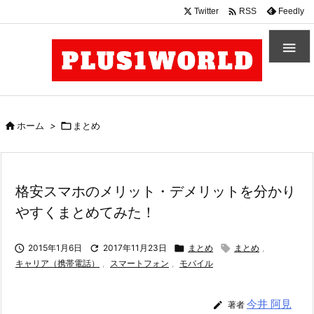

Twitter
Feedly
RSS


ホーム
>

まとめ
格安スマホのメリット・デメリットを分かり
やすくまとめてみた！

2015年1月6日

2017年11月23日

まとめ

まとめ
,
キャリア（携帯電話）
,
スマートフォン
,
モバイル
今井 阿見

著者