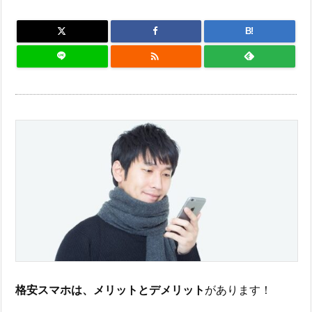
B!

格安スマホは、メリットと
デメリット
があります！