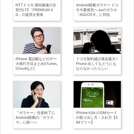
NTTドコモ 国内最速の次
Android搭載ガラケー ドコ
世代LTE「PREMIUM 4
モ今夏発売へ auのガラホ
G」の提供を発表
「AQUOS K」に対抗
iPhone 電話帳などのデー
ドコモ契約減少過去最大 i
タ移行方法まとめ(iTunes,
Phone 出してもどうにも
iCloudなど)
ならなかったらしい
『ガラケー』生産終了に
iPhone 6,6s のSIMカード
Android搭載の『ガラス
の取り出し方・入れ方【S
マ』に統一へ
IMフリー】