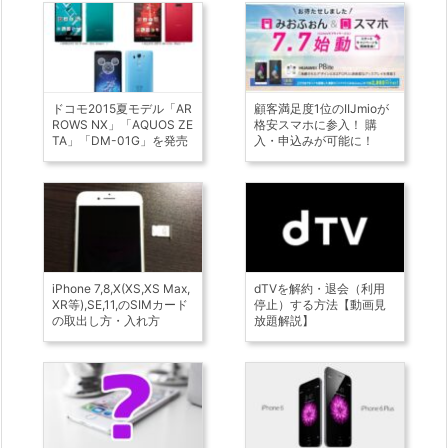
ドコモ2015夏モデル「AR
顧客満足度1位のIIJmioが
ROWS NX」「AQUOS ZE
格安スマホに参入！ 購
TA」「DM-01G」を発売
入・申込みが可能に！
iPhone 7,8,X(XS,XS Max,
dTVを解約・退会（利用
XR等),SE,11,のSIMカード
停止）する方法【動画見
の取出し方・入れ方
放題解説】