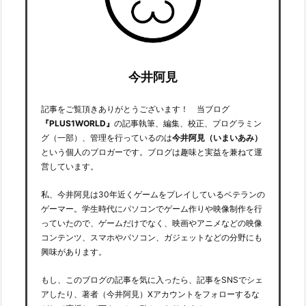
今井阿見
記事をご覧頂きありがとうございます！ 当ブログ
『PLUS1WORLD』
の記事執筆、編集、校正、プログラミン
グ（一部）、管理を行っているのは
今井阿見（いまいあみ）
という個人のブロガーです。ブログは趣味と実益を兼ねて運
営しています。
私、今井阿見は30年近くゲームをプレイしているベテランの
ゲーマー。学生時代にパソコンでゲーム作りや映像制作を行
っていたので、ゲームだけでなく、映画やアニメなどの映像
コンテンツ、スマホやパソコン、ガジェットなどの分野にも
興味があります。
もし、このブログの記事を気に入ったら、記事をSNSでシェ
アしたり、著者（今井阿見）Xアカウントをフォローするな