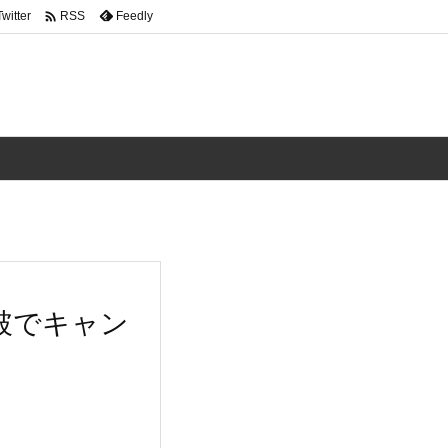

Twitter
Feedly
RSS
破でキャン