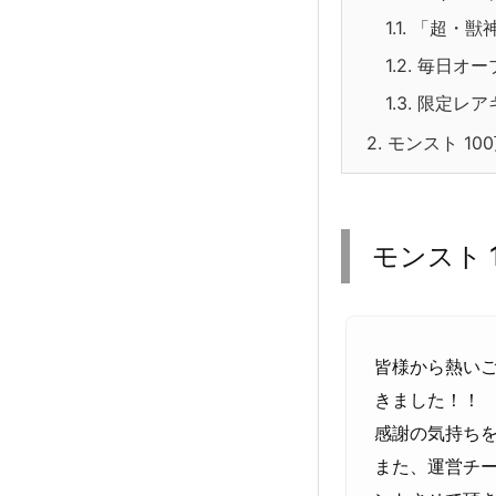
1.1.
「超・獣神
1.2.
毎日オー
1.3.
限定レア
2.
モンスト 10
モンスト
皆様から熱いご
きました！！
感謝の気持ち
また、運営チ