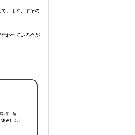
見て、ますますその
が行われている今が
事執筆、編
いあみ）
とい