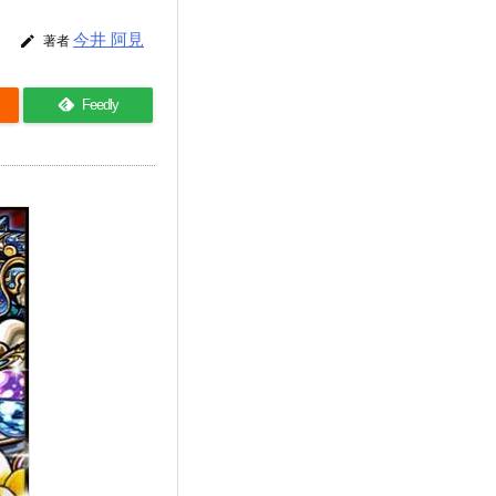
今井 阿見

著者
Feedly