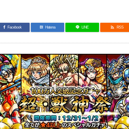

Facebook
B!
Hatena
LINE
RSS