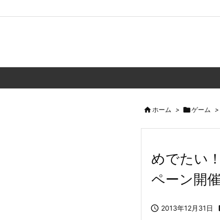

ホーム
>

ゲーム
>
めでたい！
ペーン開

2013年12月31日