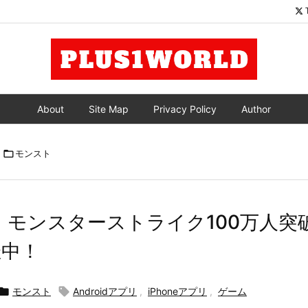
About
Site Map
Privacy Policy
Author

モンスト
 モンスターストライク100万人突
催中！

モンスト

Androidアプリ
,
iPhoneアプリ
,
ゲーム