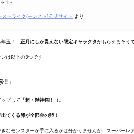
きます。
ーストライク(モンスト)公式サイト
より
お年玉！
正月にしか貰えない限定キャラクタ
がもらえるそう
ーンは以下の3つです。
!!」
アップして
「超・獣神祭!!」
に！
で出てくる卵が全部金の卵！
好きなモンスターが手に入るかは分かりませんが、スーパーレ