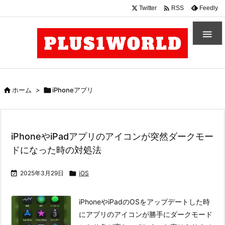

Twitter
Feedly
RSS


ホーム
>

iPhoneアプリ
iPhoneやiPadアプリのアイコンが突然ダークモー
ドになった時の対処法

2025年3月29日

iOS
iPhoneやiPadのOSをアップデートした時
にアプリのアイコンが勝手にダークモード