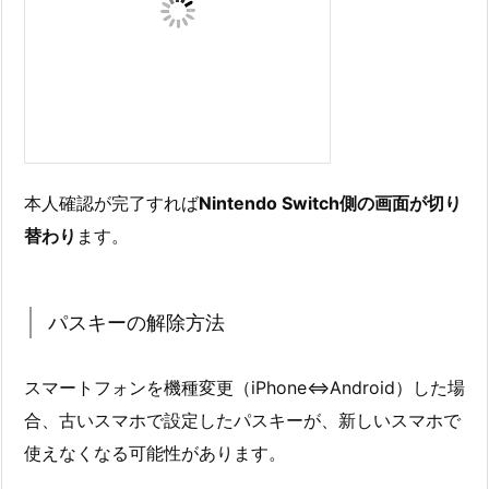
本人確認が完了すれば
Nintendo Switch側の画面が切り
替わり
ます。
パスキーの解除方法
スマートフォンを機種変更（iPhone⇔Android）した場