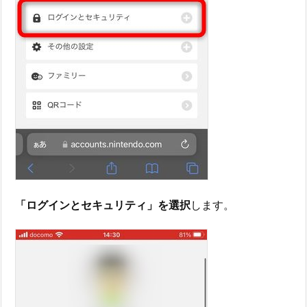
「ログインとセキュリティ」を選択
します。