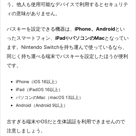
う。他人も使用可能なデバイスで利用するとセキュリテ
ィの意味がありません。
パスキーを設定できる機器は、
iPhone、Android
とい
ったスマートフォン、
iPad
や
パソコンのMac
となってい
ます。Nintendo Switchを持ち運んで使っているなら、
同じく持ち運べる端末でパスキーを設定したほうが便利
です。
iPhone（iOS 16以上）
iPad（iPadOS 16以上）
パソコンのMac（macOS 13以上）
Android（Android 9以上）
古すぎる端末やOSだと生体認証を利用できませんので
注意しましょう。