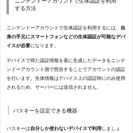
ニンテンドーアカウントで生体認証を利用
する方法
ニンテンドーアカウントで生体認証を利用するには、
自
身の手元にスマートフォンなどの生体認証が可能なデバ
イスが必要
になります。
デバイスで得た認証情報を基に生成したデータをニンテ
ンドーアカウント側で照合することでアカウントの認証
を行います。生体情報はデバイス上の認証時にのみ使用
されるため、サーバーには送信されません。
パスキーを設定できる機器
パスキーは
自分しか使わないデバイスで利用
しましょ