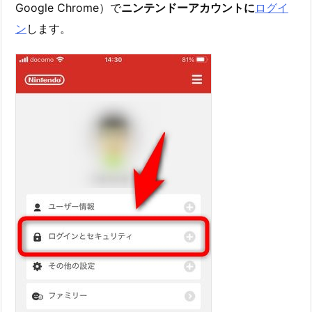
生体認証を解除したいデバイスのブラウザ（Safariや
Google Chrome）で
ニンテンドーアカウントに
ログイ
ン
します。