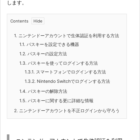
します。
Contents
1.
ニンテンドーアカウントで生体認証を利用する方法
1.1.
パスキーを設定できる機器
1.2.
パスキーの設定方法
1.3.
パスキーを使ってログインする方法
1.3.1.
スマートフォンでログインする方法
1.3.2.
Nintendo Switchでログインする方法
1.4.
パスキーの解除方法
1.5.
パスキーに関する更に詳細な情報
2.
ニンテンドーアカウントを不正ログインから守ろう