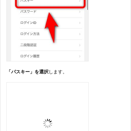
「パスキー」を選択
します。