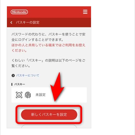
初期状態だと「パスキー」が未設定なので
「変更する」
を選択
します。