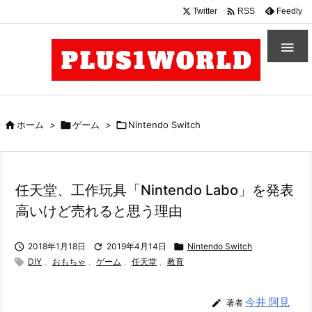

Twitter
Feedly
RSS


ホーム
>

ゲーム
>

Nintendo Switch
任天堂、工作玩具「Nintendo Labo」を発表
高いけど売れると思う理由

2018年1月18日

2019年4月14日

Nintendo Switch

DIY
,
おもちゃ
,
ゲーム
,
任天堂
,
教育
今井 阿見

著者