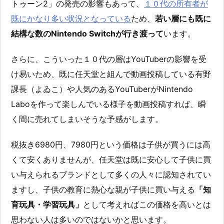
トゥーン2」の発売の影響もあって、
１０代の所有者が
既にかなり多い状況となっている
ため、
若い層にも既に
結構な数のNintendo Switchが行き渡って
います。
さらに、こういった１０代の層はYouTuberの影響を受
け易いため、既に任天堂と組んで動画投稿している有野
課長（よゐこ）や人気のあるYouTuberがNintendo
Laboを作って楽しんでいる様子を動画投稿すれば、瞬
く間に売れてしまいそうな予感がします。
税抜き6980円、7980円という価格は子供が買うには高
くて安くありませんが、任天堂は既に安心して子供に買
い与えられるブランドとして多くの人々に認知されてい
ますし、子供の教育に熱心な親が子供に買い与える
「知
育玩具・学習玩具」
として考えればこの価格を高いとは
思わない人は多いのではないかと思います。