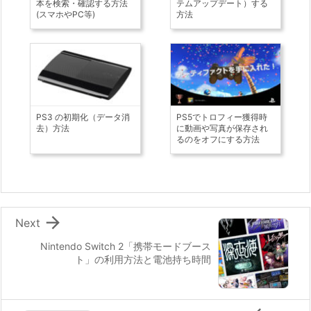
本を検索・確認する方法
テムアップデート）する
(スマホやPC等)
方法
PS3 の初期化（データ消
PS5でトロフィー獲得時
去）方法
に動画や写真が保存され
るのをオフにする方法

Next
Nintendo Switch 2「携帯モードブース
ト」の利用方法と電池持ち時間