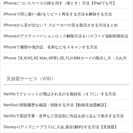
iPhoneについたケースの跡を消す（落とす）方法【iPadでも可】
iPhoneで同じ曲(一曲)をリピート再生する方法＆解除する方法
iPhoneから音が出ない？ スピーカーの音を復活させる方法まとめ
iPhoneのアクティベーションロック解除方法＆パスワード強制初期化法
iPhoneで書類や免許証、名刺などをスキャンする方法
iPhone 7,8,X(XS,XS Max,XR等),SE,11,のSIMカードの取出し方・入れ方
見放題サービス（VOD）
Netflixでクレジットが飛ばされるのを無効化（オフに）する方法
Netflixの視聴履歴を確認・削除する方法【動画見放題解説】
Netflixで英語字幕・音声など言語別に作品を絞り込んで表示する方法
Disney+(ディズニープラス)に入会,退会(解約)する方法【見放題】