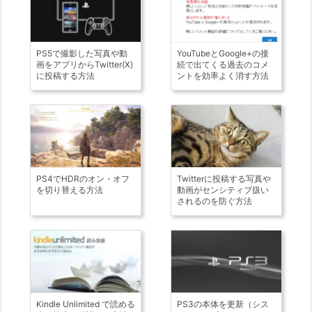
PS5で撮影した写真や動
YouTubeとGoogle+の接
画をアプリからTwitter(X)
続で出てくる過去のコメ
に投稿する方法
ントを効率よく消す方法
PS4でHDRのオン・オフ
Twitterに投稿する写真や
を切り替える方法
動画がセンシティブ扱い
されるのを防ぐ方法
Kindle Unlimited で読める
PS3の本体を更新（シス