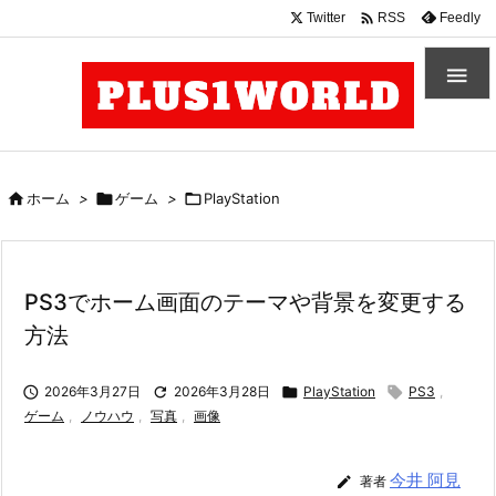

Twitter
Feedly
RSS


ホーム
>

ゲーム
>

PlayStation
PS3でホーム画面のテーマや背景を変更する
方法

2026年3月27日

2026年3月28日

PlayStation

PS3
,
ゲーム
,
ノウハウ
,
写真
,
画像
今井 阿見

著者