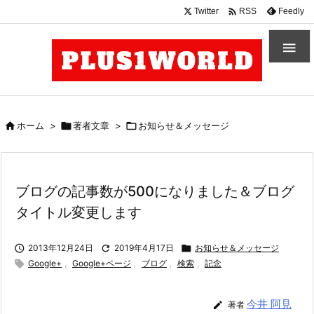

Twitter
Feedly
RSS


ホーム
>

著者文章
>

お知らせ＆メッセージ
ブログの記事数が500になりました＆ブログ
タイトル変更します

2013年12月24日

2019年4月17日

お知らせ＆メッセージ

Google+
,
Google+ページ
,
ブログ
,
検索
,
記念
今井 阿見

著者