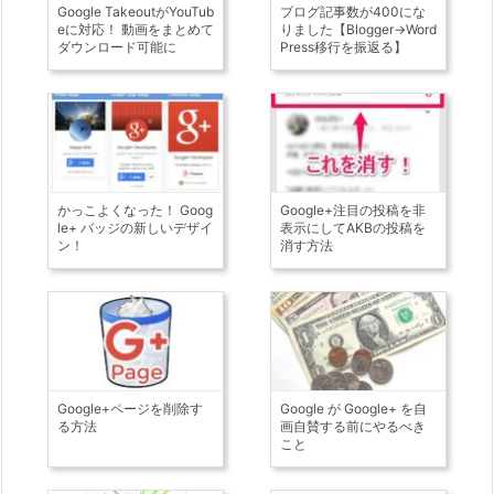
Google TakeoutがYouTub
ブログ記事数が400にな
eに対応！ 動画をまとめて
りました【Blogger→Word
ダウンロード可能に
Press移行を振返る】
かっこよくなった！ Goog
Google+注目の投稿を非
le+ バッジの新しいデザイ
表示にしてAKBの投稿を
ン！
消す方法
Google+ページを削除す
Google が Google+ を自
る方法
画自賛する前にやるべき
こと