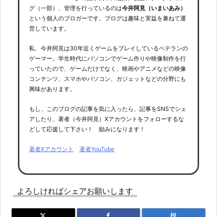
グ（一部）、管理を行っているのは
今井阿見（いまいあみ）
という個人のブロガーです。ブログは趣味と実益を兼ねて運
営しています。
私、今井阿見は30年近くゲームをプレイしているベテランの
ゲーマー。学生時代にパソコンでゲーム作りや映像制作を行
っていたので、ゲームだけでなく、映画やアニメなどの映像
コンテンツ、スマホやパソコン、ガジェットなどの分野にも
興味があります。
もし、このブログの記事を気に入ったら、記事をSNSでシェ
アしたり、著者（今井阿見）Xアカウントをフォローするな
どして応援して下さい！ 励みになります！
著者Xアカウント
著者YouTube
よろしければシェアお願いします
B!