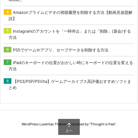
Amazonプライムビデオの視聴履歴を削除する方法【動画見放題解
説】
Instagramのアカウントを「一時停止」または「削除」(退会)する
方法
PS5でゲームやアプリ、セーブデータを削除する方法
iPadのキーボードの位置がおかしい時にキーボードの位置を変える
方法
【PS3/PSP/PSVita】ゲームアーカイブス高評価おすすめソフトま
とめ

WordPress Luxeritas Theme is provided by "
Thought is free
".
上へ