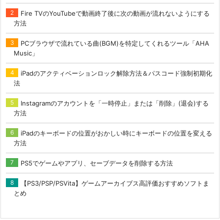
Fire TVのYouTubeで動画終了後に次の動画が流れないようにする
方法
PCブラウザで流れている曲(BGM)を特定してくれるツール「AHA
Music」
iPadのアクティベーションロック解除方法＆パスコード強制初期化
法
Instagramのアカウントを「一時停止」または「削除」(退会)する
方法
iPadのキーボードの位置がおかしい時にキーボードの位置を変える
方法
PS5でゲームやアプリ、セーブデータを削除する方法
【PS3/PSP/PSVita】ゲームアーカイブス高評価おすすめソフトま
とめ