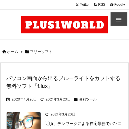

Twitter
Feedly
RSS


ホーム
>

フリーソフト
パソコン画面から出るブルーライトをカットする
無料ソフト「f.lux」

2020年4月26日

2021年3月20日

便利ツール

2021年3月20日
近頃、テレワークによる在宅勤務でパソコ