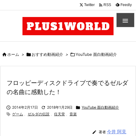

Twitter
Feedly
RSS


ホーム
>

おすすめ動画紹介
>

YouTube 面白動画紹介
フロッピーディスクドライブで奏でるゼルダ
の名曲に感動した！

2014年2月17日

2018年1月29日

YouTube 面白動画紹介

ゲーム
,
ゼルダの伝説
,
任天堂
,
音楽
今井 阿見

著者