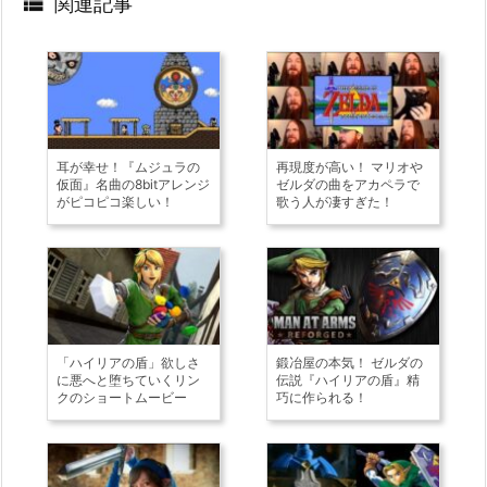

関連記事
耳が幸せ！『ムジュラの
再現度が高い！ マリオや
仮面』名曲の8bitアレンジ
ゼルダの曲をアカペラで
がピコピコ楽しい！
歌う人が凄すぎた！
「ハイリアの盾」欲しさ
鍛冶屋の本気！ ゼルダの
に悪へと堕ちていくリン
伝説『ハイリアの盾』精
クのショートムービー
巧に作られる！