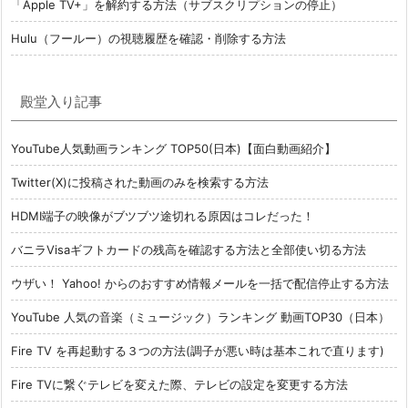
「Apple TV+」を解約する方法（サブスクリプションの停止）
Hulu（フールー）の視聴履歴を確認・削除する方法
殿堂入り記事
YouTube人気動画ランキング TOP50(日本)【面白動画紹介】
Twitter(X)に投稿された動画のみを検索する方法
HDMI端子の映像がブツブツ途切れる原因はコレだった！
バニラVisaギフトカードの残高を確認する方法と全部使い切る方法
ウザい！ Yahoo! からのおすすめ情報メールを一括で配信停止する方法
YouTube 人気の音楽（ミュージック）ランキング 動画TOP30（日本）
Fire TV を再起動する３つの方法(調子が悪い時は基本これで直ります)
Fire TVに繋ぐテレビを変えた際、テレビの設定を変更する方法