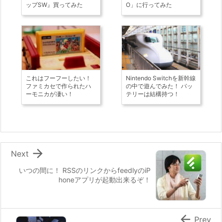
ップSW』買ってみた
O」に行ってみた
これはフーフーしたい！
Nintendo Switchを新幹線
ファミカセで作られたハ
の中で遊んでみた！ バッ
ーモニカが凄い！
テリーは結構持つ！

Next
いつの間に！ RSSのリンクからfeedlyのiP
honeアプリが起動出来るぞ！

Prev