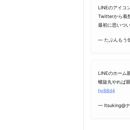
LINEのアイ
Twitterから
最初に思いつ
— たぶんもう使わな
LINEのホー
螺旋丸やれば
hy88d4
— Itsuking@