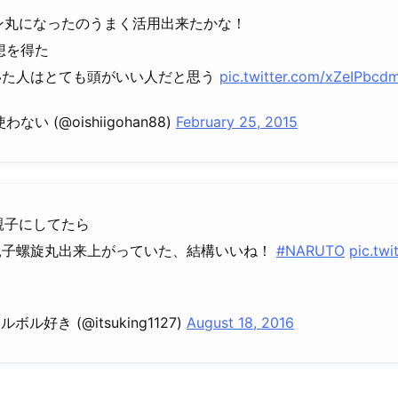
コン丸になったのうまく活用出来たかな！
着想を得た
いた人はとても頭がいい人だと思う
pic.twitter.com/xZeIPbcd
い (@oishiigohan88)
February 25, 2015
ム親子にしてたら
親子螺旋丸出来上がっていた、結構いいね！
#NARUTO
pic.tw
ナルボル好き (@itsuking1127)
August 18, 2016