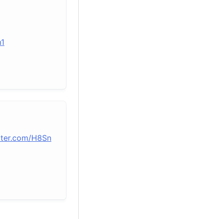
m1
itter.com/H8Sn