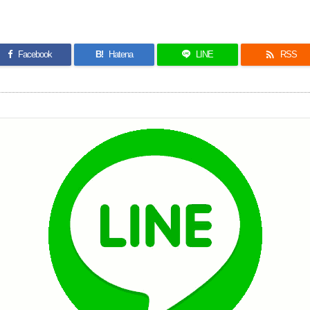

Facebook
B!
Hatena
LINE
RSS