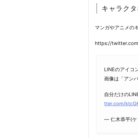
キャラクタ
マンガやアニメの
https://twitter.
LINEのアイ
画像は「アン
自分だけのLI
tter.com/ktc
— 仁木恭平(ケビン