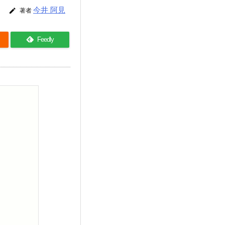
今井 阿見

著者
Feedly