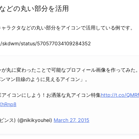
などの丸い部分を活用
キャラクタなどの丸い部分をアイコンで活用している例です。
com/skdwm/status/570577034109284352
コンが丸に変わったことで可能なプロフィール画像を作ってみた
パンマン目線のように見えるアイコン」。
NEアイコンにしよう！お洒落な丸アイコン特集
http://t.co/QMR
GKhRnp8
ス) (@nikikyouhei)
March 27, 2015