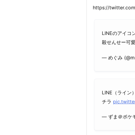
https://twitter.
LINEのアイ
殺せんせー可
— めぐみ (@me
LINE（ライ
チラ
pic.twitt
— ずま＠ポケモン