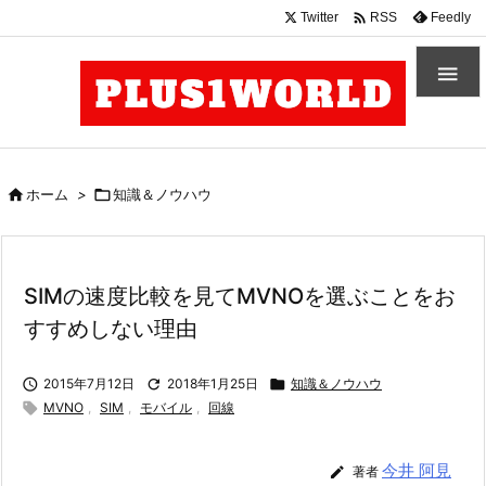

Twitter
Feedly
RSS


ホーム
>

知識＆ノウハウ
SIMの速度比較を見てMVNOを選ぶことをお
すすめしない理由

2015年7月12日

2018年1月25日

知識＆ノウハウ

MVNO
,
SIM
,
モバイル
,
回線
今井 阿見

著者