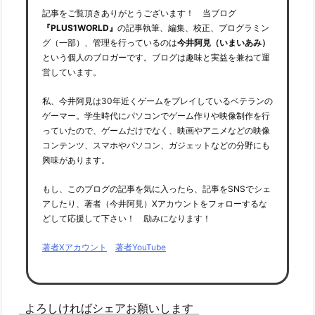
記事をご覧頂きありがとうございます！ 当ブログ
『PLUS1WORLD』
の記事執筆、編集、校正、プログラミン
グ（一部）、管理を行っているのは
今井阿見（いまいあみ）
という個人のブロガーです。ブログは趣味と実益を兼ねて運
営しています。
私、今井阿見は30年近くゲームをプレイしているベテランの
ゲーマー。学生時代にパソコンでゲーム作りや映像制作を行
っていたので、ゲームだけでなく、映画やアニメなどの映像
コンテンツ、スマホやパソコン、ガジェットなどの分野にも
興味があります。
もし、このブログの記事を気に入ったら、記事をSNSでシェ
アしたり、著者（今井阿見）Xアカウントをフォローするな
どして応援して下さい！ 励みになります！
著者Xアカウント
著者YouTube
よろしければシェアお願いします