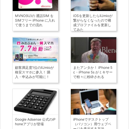
MVNO(IIJ)の 通話SIM を
iOSを更新したらIIJmioが
SIMフリー iPhone に入れ
繋がらなくなったので構
て使うまでの流れ
成プロファイルを更新し
てみた
顧客満足度1位のIIJmioが
またアンタか！ iPhone 5
格安スマホに参入！ 購
c・iPhone 5s がミキサー
入・申込みが可能に！
で粉々に粉砕される
Google Adsense 公式のiP
iPhoneでデスクトップ
honeアプリが登場
（パソコン）用ウェブペ
ージを表示する方法