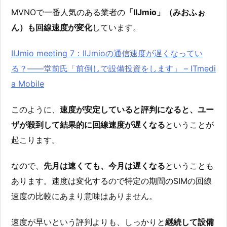
MVNOで一番人気のある業者の
「IIJmio」（みおふぉ
ん）も回線速度が変化
しています。
IIJmio meeting 7：IIJmioの通信速度が遅くなってい
る？――堂前氏「前倒しで設備投資をします」 – ITmedi
a Mobile
このように、
速度が安定していると評判になると、ユー
ザが殺到して結果的に回線速度が遅くなる
ということが
起こります。
なので、
先月は速くても、今月は遅くなる
ということも
あります。速度は変化するので特定の期間のSIMの回線
速度の比較にあまり意味はありません。
速度が早いという評判よりも、しっかりと
継続して設備