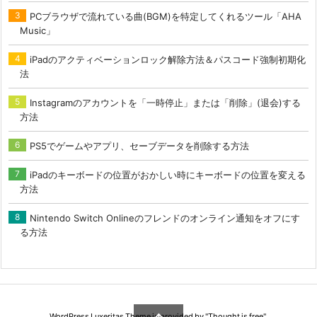
PCブラウザで流れている曲(BGM)を特定してくれるツール「AHA
Music」
iPadのアクティベーションロック解除方法＆パスコード強制初期化
法
Instagramのアカウントを「一時停止」または「削除」(退会)する
方法
PS5でゲームやアプリ、セーブデータを削除する方法
iPadのキーボードの位置がおかしい時にキーボードの位置を変える
方法
Nintendo Switch Onlineのフレンドのオンライン通知をオフにす
る方法
WordPress Luxeritas Theme is provided by "
Thought is free
".