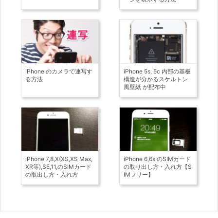
iPhone のカメラで連写す
iPhone 5s, 5c 内部の基板
る方法
構造が分かるスケルトン
風壁紙 が配布中
iPhone 7,8,X(XS,XS Max,
iPhone 6,6s のSIMカード
XR等),SE,11,のSIMカード
の取り出し方・入れ方【S
の取出し方・入れ方
IMフリー】