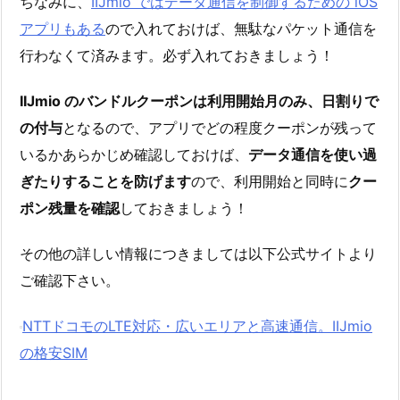
ちなみに、
IIJmio ではデータ通信を制御するための iOS
アプリもある
ので入れておけば、無駄なパケット通信を
行わなくて済みます。必ず入れておきましょう！
IIJmio のバンドルクーポンは利用開始月のみ、日割りで
の付与
となるので、アプリでどの程度クーポンが残って
いるかあらかじめ確認しておけば、
データ通信を使い過
ぎたりすることを防げます
ので、利用開始と同時に
クー
ポン残量を確認
しておきましょう！
その他の詳しい情報につきましては以下公式サイトより
ご確認下さい。
NTTドコモのLTE対応・広いエリアと高速通信。IIJmio
の格安SIM