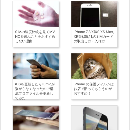
SIMの速度比較を見てMV
iPhone 7,8,X(XS,XS Max,
NOを選ぶことをおすすめ
XR等),SE,11,のSIMカード
しない理由
の取出し方・入れ方
iOSを更新したらIIJmioが
iPhone の保護フィルムは
繋がらなくなったので構
お店で貼ってもらうのが
成プロファイルを更新し
おすすめ！
てみた