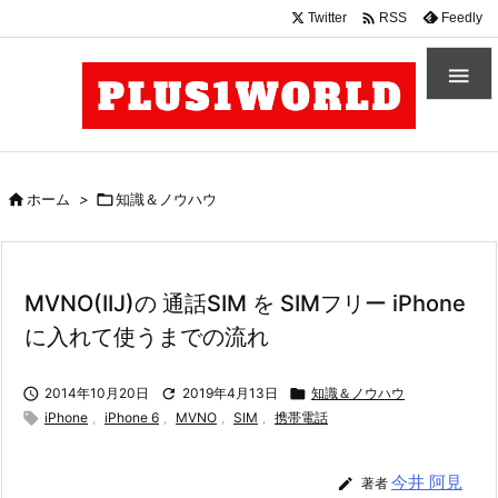

Twitter
Feedly
RSS


ホーム
>

知識＆ノウハウ
MVNO(IIJ)の 通話SIM を SIMフリー iPhone
に入れて使うまでの流れ

2014年10月20日

2019年4月13日

知識＆ノウハウ

iPhone
,
iPhone 6
,
MVNO
,
SIM
,
携帯電話
今井 阿見

著者