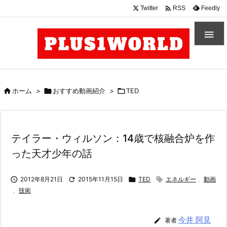

Twitter
Feedly
RSS


ホーム
>

おすすめ動画紹介
>

TED
テイラー・ウィルソン：14歳で核融合炉を作
った天才少年の話

2012年8月21日

2015年11月15日

TED

エネルギー
,
動画
,
技術
今井 阿見

著者