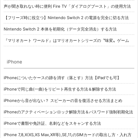
声が聞き取れない時に便利 Fire TV「ダイアログブースト」の使用方法
【フリーズ時に役立つ】Nintendo Switch 2 の電源を完全に切る方法
Nintendo Switch 2 本体を初期化（データ完全消去）する方法
『マリオカート ワールド』はマリオカートシリーズの〝味変〟ゲーム
iPhone
iPhoneについたケースの跡を消す（落とす）方法【iPadでも可】
iPhoneで同じ曲(一曲)をリピート再生する方法＆解除する方法
iPhoneから音が出ない？ スピーカーの音を復活させる方法まとめ
iPhoneのアクティベーションロック解除方法＆パスワード強制初期化法
iPhoneで書類や免許証、名刺などをスキャンする方法
iPhone 7,8,X(XS,XS Max,XR等),SE,11,のSIMカードの取出し方・入れ方