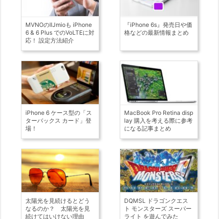
MVNOのIIJmioも iPhone
『iPhone 6s』発売日や価
6 & 6 Plus でのVoLTEに対
格などの最新情報まとめ
応！ 設定方法紹介
iPhone 6 ケース型の「ス
MacBook Pro Retina disp
ターバックス カード」登
lay 購入を考える際に参考
場！
になる記事まとめ
太陽光を見続けるとどう
DQMSL ドラゴンクエス
なるのか？ 太陽光を見
ト モンスターズ スーパー
続けてはいけない理由
ライト を遊んでみた