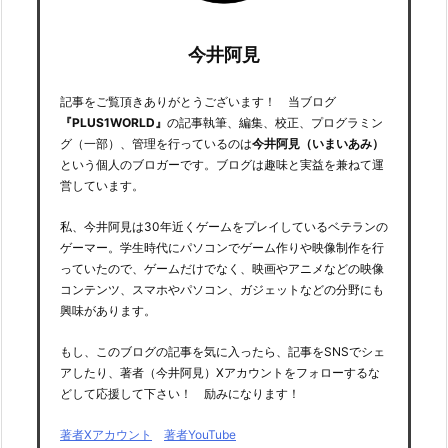
今井阿見
記事をご覧頂きありがとうございます！ 当ブログ
『PLUS1WORLD』
の記事執筆、編集、校正、プログラミン
グ（一部）、管理を行っているのは
今井阿見（いまいあみ）
という個人のブロガーです。ブログは趣味と実益を兼ねて運
営しています。
私、今井阿見は30年近くゲームをプレイしているベテランの
ゲーマー。学生時代にパソコンでゲーム作りや映像制作を行
っていたので、ゲームだけでなく、映画やアニメなどの映像
コンテンツ、スマホやパソコン、ガジェットなどの分野にも
興味があります。
もし、このブログの記事を気に入ったら、記事をSNSでシェ
アしたり、著者（今井阿見）Xアカウントをフォローするな
どして応援して下さい！ 励みになります！
著者Xアカウント
著者YouTube