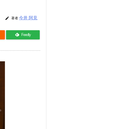
今井 阿見

著者
Feedly