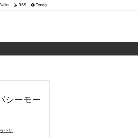

Twitter
Feedly
RSS
バシーモー
ラウザ
,