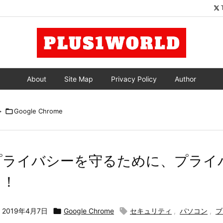
About
Site Map
Privacy Policy
Author
>

Google Chrome
プライバシーを守るために、プライ
う！

2019年4月7日

Google Chrome

セキュリティ
,
パソコン
,
ブ