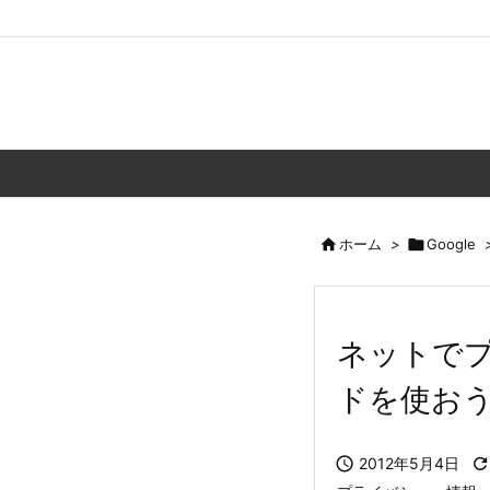

ホーム
>

Google
ネットで
ドを使お

2012年5月4日