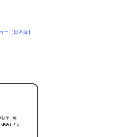
ッカー［日本版］
事執筆、編
いあみ）
とい