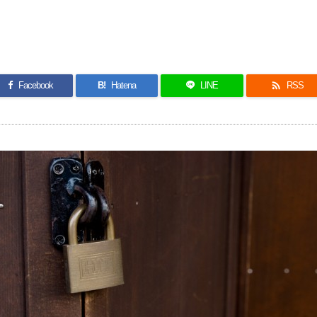

Facebook
B!
Hatena
LINE
RSS