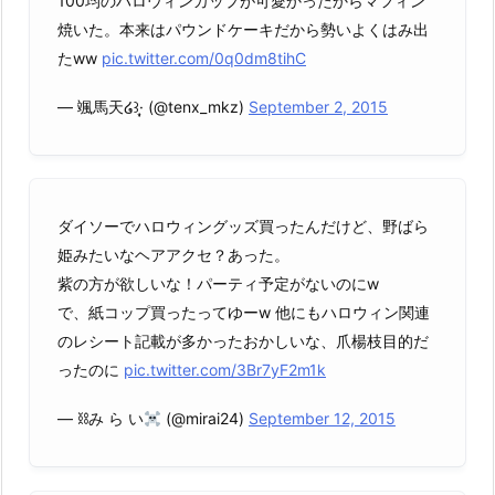
100均のハロウィンカップが可愛かったからマフィン
焼いた。本来はパウンドケーキだから勢いよくはみ出
たww
pic.twitter.com/0q0dm8tihC
— 颯馬天໒꒱·̩͙ (@tenx_mkz)
September 2, 2015
ダイソーでハロウィングッズ買ったんだけど、野ばら
姫みたいなヘアアクセ？あった。
紫の方が欲しいな！パーティ予定がないのにw
で、紙コップ買ったってゆーw 他にもハロウィン関連
のレシート記載が多かったおかしいな、爪楊枝目的だ
ったのに
pic.twitter.com/3Br7yF2m1k
— ⛓み ら い
(@mirai24)
September 12, 2015