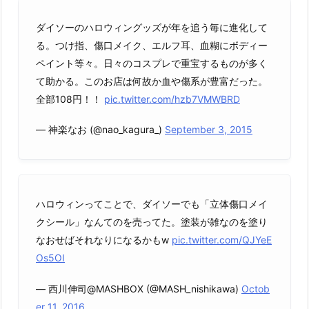
ダイソーのハロウィングッズが年を追う毎に進化して
る。つけ指、傷口メイク、エルフ耳、血糊にボディー
ペイント等々。日々のコスプレで重宝するものが多く
て助かる。このお店は何故か血や傷系が豊富だった。
全部108円！！
pic.twitter.com/hzb7VMWBRD
— 神楽なお (@nao_kagura_)
September 3, 2015
ハロウィンってことで、ダイソーでも「立体傷口メイ
クシール」なんてのを売ってた。塗装が雑なのを塗り
なおせばそれなりになるかもw
pic.twitter.com/QJYeE
Os5OI
— 西川伸司@MASHBOX (@MASH_nishikawa)
Octob
er 11, 2016