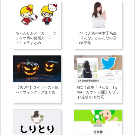
ちゃんりおメーカー！ サ
LINEで人気のAI女子高生
ンリオ風の芸能人・アニ
「りんな」とみんなの面
メキャラまとめ
白会話集
【100均】ダイソーの人気
AI女子高生「りんな」Twi
ハロウィングッズまとめ
tterアカウント開設 リプラ
イ(返信)にも対応