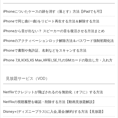
iPhoneについたケースの跡を消す（落とす）方法【iPadでも可】
iPhoneで同じ曲(一曲)をリピート再生する方法＆解除する方法
iPhoneから音が出ない？ スピーカーの音を復活させる方法まとめ
iPhoneのアクティベーションロック解除方法＆パスワード強制初期化法
iPhoneで書類や免許証、名刺などをスキャンする方法
iPhone 7,8,X(XS,XS Max,XR等),SE,11,のSIMカードの取出し方・入れ方
見放題サービス（VOD）
Netflixでクレジットが飛ばされるのを無効化（オフに）する方法
Netflixの視聴履歴を確認・削除する方法【動画見放題解説】
Disney+(ディズニープラス)に入会,退会(解約)する方法【見放題】