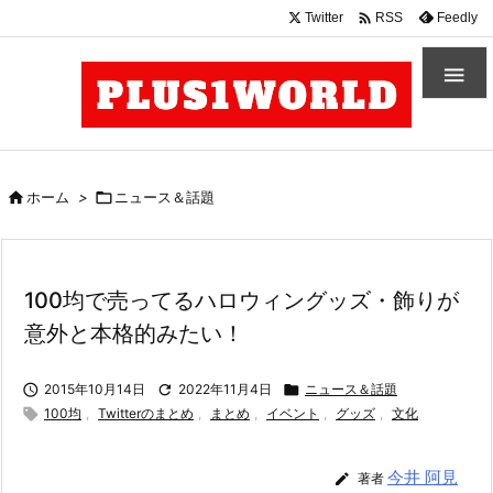

Twitter
Feedly
RSS


ホーム
>

ニュース＆話題
100均で売ってるハロウィングッズ・飾りが
意外と本格的みたい！

2015年10月14日

2022年11月4日

ニュース＆話題

100均
,
Twitterのまとめ
,
まとめ
,
イベント
,
グッズ
,
文化
今井 阿見

著者