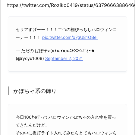
https://twitter.com/Roziko0419/status/637966638864
セリアすげーー！！！二つの棚びっちしハロウィンコ
ーナー！！！
pic.twitter.com/x7gU81QBeI
— ただの ばぽ子ฅ(๑•̀ω•́๑)ฅﾆｬﾝﾆｬﾝｶﾞｵｰ★
(@ryoyu1009)
September 2, 2021
かぼちゃ系の飾り
今日100均行ってハロウィンかぼちゃの入れ物を買っ
てきたんだけど、
その中に提灯ライト入れてみたらとてもハロウィンら