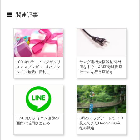

関連記事
100均のラッピングがクリ
ヤマダ電機大幅減益 郊外
スマスプレゼント&バレン
店を中心に46店閉鎖 閉店
タイン包装に便利！
セールを行う店舗も
LINE 丸いアイコン画像の
8月のアップデートで より
面白い活用例まとめ
見えてきたGoogle+の今
後の戦略