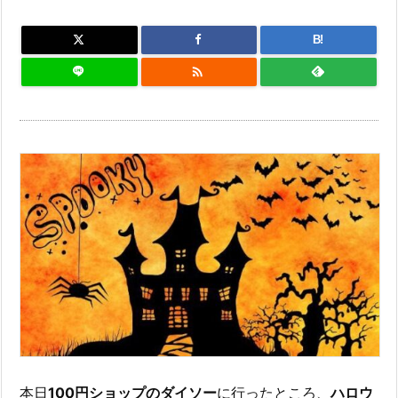
B!

本日
100円ショップのダイソー
に行ったところ、
ハロウ