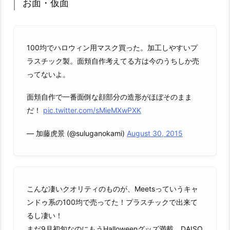
お面・仮面
100均でハロウィン用マスク買った。加工しやすいプ
ラスチック製。面頬自作考えてる方は今のうちしか売
ってないよ。
面頬自作で一番面倒な顔部分の造形がほぼそのまま
だ！
pic.twitter.com/sMieMXwPXK
— 加藤虎景 (@suluganokami)
August 30, 2015
こんな凄いクオリティのものが、Meetsっていうキャ
ンドゥ系の100均で売ってた！プラスチックで出来て
るし凄い！
まだ9月初旬なのにもうHalloweenグッズ満載。DAISO